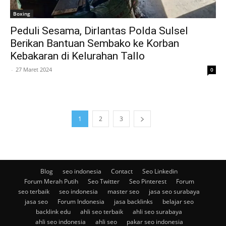
Boxing
Peduli Sesama, Dirlantas Polda Sulsel
Berikan Bantuan Sembako ke Korban
Kebakaran di Kelurahan Tallo
-
27 Maret 2024
0
1
2
3
Blog
seo indonesia
Contact
Seo Linkedin
Forum Merah Putih
Seo Twitter
Seo Pinterest
Forum
seo terbaik
seo indonesia
master seo
jasa seo surabaya
jasa seo
Forum Indonesia
jasa backlinks
belajar seo
backlink edu
ahli seo terbaik
ahli seo surabaya
ahli seo indonesia
ahli seo
pakar seo indonesia