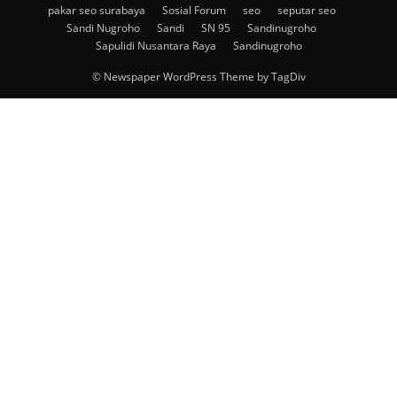
pakar seo surabaya
Sosial Forum
seo
seputar seo
Sandi Nugroho
Sandi
SN 95
Sandinugroho
Sapulidi Nusantara Raya
Sandinugroho
© Newspaper WordPress Theme by TagDiv