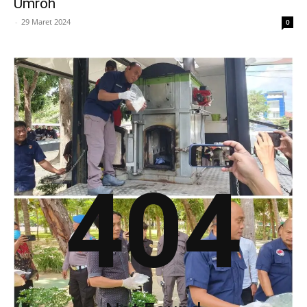
Umroh
-
29 Maret 2024
0
404