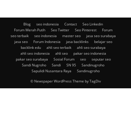
Blog
seo indonesia
Contact
Seo Linkedin
Forum Merah Putih
Seo Twitter
Seo Pinterest
Forum
seo terbaik
seo indonesia
master seo
jasa seo surabaya
jasa seo
Forum Indonesia
jasa backlinks
belajar seo
backlink edu
ahli seo terbaik
ahli seo surabaya
ahli seo indonesia
ahli seo
pakar seo indonesia
pakar seo surabaya
Sosial Forum
seo
seputar seo
Sandi Nugroho
Sandi
SN 95
Sandinugroho
Sapulidi Nusantara Raya
Sandinugroho
© Newspaper WordPress Theme by TagDiv