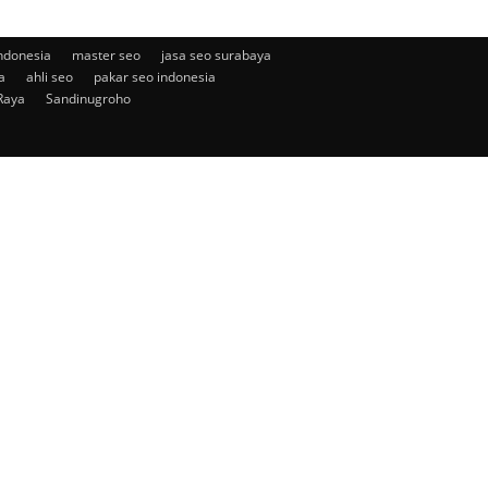
ndonesia
master seo
jasa seo surabaya
a
ahli seo
pakar seo indonesia
Raya
Sandinugroho