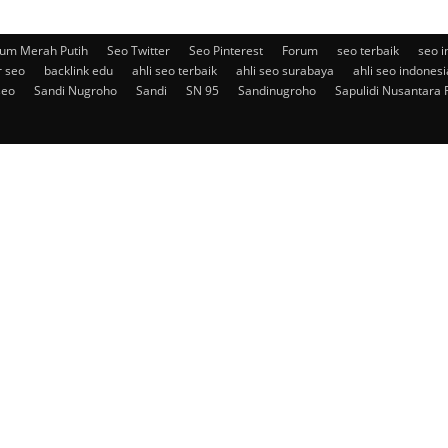
um Merah Putih
Seo Twitter
Seo Pinterest
Forum
seo terbaik
seo i
r seo
backlink edu
ahli seo terbaik
ahli seo surabaya
ahli seo indonesi
seo
Sandi Nugroho
Sandi
SN 95
Sandinugroho
Sapulidi Nusantara 