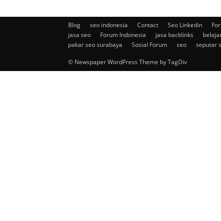
Blog
seo indonesia
Contact
Seo Linkedin
For
jasa seo
Forum Indonesia
jasa backlinks
belaja
pakar seo surabaya
Sosial Forum
seo
seputar 
© Newspaper WordPress Theme by TagDiv