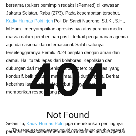
bersama (buker) pemimpin redaksi (Pemred) di kawasan
Jakarta Selatan, Rabu (27/3). Pada kesempatan tersebut,
Kadiv Humas Polri Irjen
Pol. Dr. Sandi Nugroho, S.I.K., S.H.,
M.Hum., menyampaikan apresiasinya atas peranan media
massa dalam pemberitaan positif terkait pengamanan agenda-
agenda nasional dan internasional. Salah satunya
terselenggaranya Pemilu 2024 berjalan dengan aman dan
404
damai. Hal itu tak lepas dari kolaborasi Kepolisian dan
dukungan dari media sehingga dapat tercipta situasi yang
kondusif, baik di dunia maya maupun dunia nyata. Berkat
keberhasilan kolaborasi tersebut masyarakat turut
memberikan respon yang positif.
Not Found
Selain itu,
Kadiv Humas Polri
juga menekankan pentingnya
The resource requested could not be found on this server!
peranan media dalam memberikan informasi terkait Operasi