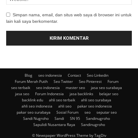
Simpan nama, email, dan situs web saya di browser ini untuk
lain kali saya berkomentar.
Blog
seo indonesia
Contact
Seo Linkedin
Forum Merah Putih
Seo Twitter
Seo Pinterest
Forum
seo terbaik
seo indonesia
master seo
jasa seo surabaya
jasa seo
Forum Indonesia
jasa backlinks
belajar seo
backlink edu
ahli seo terbaik
ahli seo surabaya
ahli seo indonesia
ahli seo
pakar seo indonesia
pakar seo surabaya
Sosial Forum
seo
seputar seo
Sandi Nugroho
Sandi
SN 95
Sandinugroho
Sapulidi Nusantara Raya
Sandinugroho
© Newspaper WordPress Theme by TagDiv