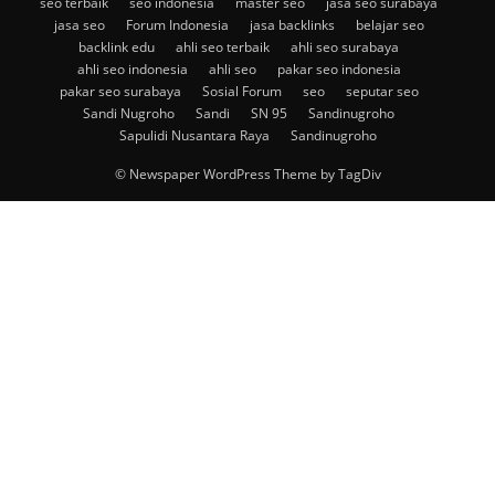
seo terbaik
seo indonesia
master seo
jasa seo surabaya
jasa seo
Forum Indonesia
jasa backlinks
belajar seo
backlink edu
ahli seo terbaik
ahli seo surabaya
ahli seo indonesia
ahli seo
pakar seo indonesia
pakar seo surabaya
Sosial Forum
seo
seputar seo
Sandi Nugroho
Sandi
SN 95
Sandinugroho
Sapulidi Nusantara Raya
Sandinugroho
© Newspaper WordPress Theme by TagDiv