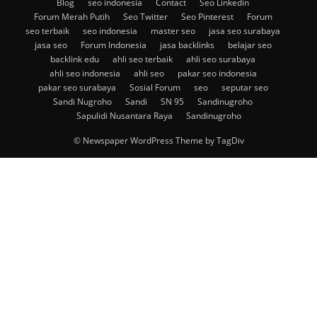
Blog
seo indonesia
Contact
Seo Linkedin
Forum Merah Putih
Seo Twitter
Seo Pinterest
Forum
seo terbaik
seo indonesia
master seo
jasa seo surabaya
jasa seo
Forum Indonesia
jasa backlinks
belajar seo
backlink edu
ahli seo terbaik
ahli seo surabaya
ahli seo indonesia
ahli seo
pakar seo indonesia
pakar seo surabaya
Sosial Forum
seo
seputar seo
Sandi Nugroho
Sandi
SN 95
Sandinugroho
Sapulidi Nusantara Raya
Sandinugroho
© Newspaper WordPress Theme by TagDiv