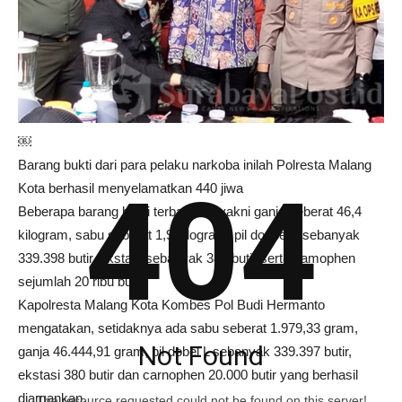
￼
Barang bukti dari para pelaku narkoba inilah Polresta Malang
404
Kota berhasil menyelamatkan 440 jiwa
Beberapa barang bukti terbanyak, yakni ganja seberat 46,4
kilogram, sabu seberat 1,9 kilogram, pil doubel L sebanyak
339.398 butir, ekstasi sebanyak 380 butir serta camophen
sejumlah 20 ribu butir.
Kapolresta Malang Kota Kombes Pol Budi Hermanto
mengatakan, setidaknya ada sabu seberat 1.979,33 gram,
Not Found
ganja 46.444,91 gram, pil dobel L sebanyak 339.397 butir,
ekstasi 380 butir dan carnophen 20.000 butir yang berhasil
diamankan.
The resource requested could not be found on this server!