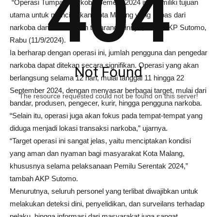
404
“Operasi Tumpas Narkoba Semeru 2024 ini memiliki tujuan
utama untuk menciptakan Kota Malang yang bebas dari
narkoba dan obat-obatan terlarang lainnya,” kata AKP Sutomo,
Rabu (11/9/2024).
Ia berharap dengan operasi ini, jumlah pengguna dan pengedar
narkoba dapat ditekan secara signifikan. Operasi yang akan
Not Found
berlangsung selama 12 hari, mulai tanggal 11 hingga 22
September 2024, dengan menyasar berbagai target, mulai dari
The resource requested could not be found on this server!
bandar, produsen, pengecer, kurir, hingga pengguna narkoba.
“Selain itu, operasi juga akan fokus pada tempat-tempat yang
diduga menjadi lokasi transaksi narkoba,” ujarnya.
“Target operasi ini sangat jelas, yaitu menciptakan kondisi
yang aman dan nyaman bagi masyarakat Kota Malang,
khususnya selama pelaksanaan Pemilu Serentak 2024,”
tambah AKP Sutomo.
Menurutnya, seluruh personel yang terlibat diwajibkan untuk
melakukan deteksi dini, penyelidikan, dan surveilans terhadap
pelaku, hingga informasi dari masyarakat juga sangat