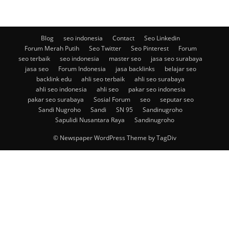
Blog
seo indonesia
Contact
Seo Linkedin
Forum Merah Putih
Seo Twitter
Seo Pinterest
Forum
seo terbaik
seo indonesia
master seo
jasa seo surabaya
jasa seo
Forum Indonesia
jasa backlinks
belajar seo
backlink edu
ahli seo terbaik
ahli seo surabaya
ahli seo indonesia
ahli seo
pakar seo indonesia
pakar seo surabaya
Sosial Forum
seo
seputar seo
Sandi Nugroho
Sandi
SN 95
Sandinugroho
Sapulidi Nusantara Raya
Sandinugroho
© Newspaper WordPress Theme by TagDiv