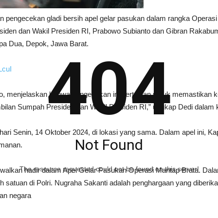
n pengecekan gladi bersih apel gelar pasukan dalam rangka Operasi 
n dan Wakil Presiden RI, Prabowo Subianto dan Gibran Rakabuming 
pa Dua, Depok, Jawa Barat.
404
LcuI
tyo, menjelaskan bahwa pengecekan ini bertujuan untuk memastikan 
lan Sumpah Presiden dan Wakil Presiden RI,” ungkap Dedi dalam k
ari Senin, 14 Oktober 2024, di lokasi yang sama. Dalam apel ini, Kap
Not Found
amanan.
The resource requested could not be found on this server!
adwalkan hadir dalam Apel Gelar Pasukan Operasi Mantap Brata. Da
satuan di Polri. Nugraha Sakanti adalah penghargaan yang diberikan 
dan negara