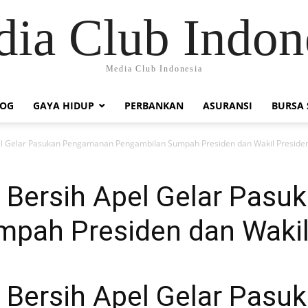
ia Club Indon
Media Club Indonesia
LOG
GAYA HIDUP
PERBANKAN
ASURANSI
BURSA
pel Gelar Pasukan Pengamanan Pengambilan Sumpah Presiden dan Wakil Presiden
di Bersih Apel Gelar Pa
pah Presiden dan Wakil 
di Bersih Apel Gelar Pa