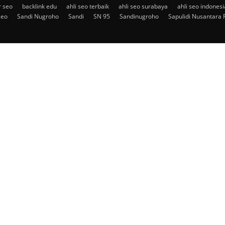
r seo
backlink edu
ahli seo terbaik
ahli seo surabaya
ahli seo indonesi
seo
Sandi Nugroho
Sandi
SN 95
Sandinugroho
Sapulidi Nusantara 