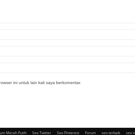
owser ini untuk lain kali saya berkomentar.
um Merah Putih
Seo Twitter
Seo Pinterest
Forum
seo terbaik
seo i