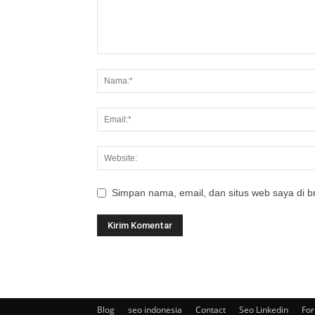
Simpan nama, email, dan situs web saya di br
Blog
seo indonesia
Contact
Seo Linkedin
For