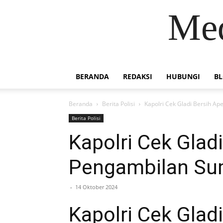
Med
BERANDA
REDAKSI
HUBUNGI
B
Beranda
Berita Polisi
Kapolri Cek Gladi Bersih A
Berita Polisi
Kapolri Cek Gla
Pengambilan Sum
-
14 Oktober 2024
Kapolri Cek Gla