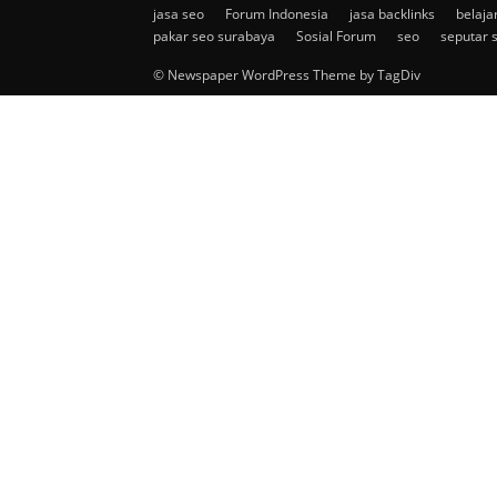
jasa seo
Forum Indonesia
jasa backlinks
belaja
pakar seo surabaya
Sosial Forum
seo
seputar 
© Newspaper WordPress Theme by TagDiv