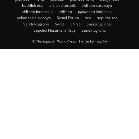
backlink edu
ahli seo terbaik
ahli seo surabaya
ahli seo indonesia
ahli seo
pakar seo indonesia
pakar seo surabaya
Sosial Forum
seo
seputar seo
Sandi Nugroho
Sandi
SN 95
Sandinugroho
Sapulidi Nusantara Raya
Sandinugroho
© Newspaper WordPress Theme by TagDiv