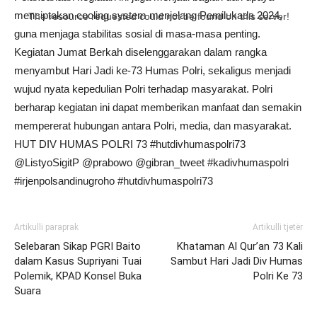
menciptakan cooling system menjelang Pemilukada 2024,
The resource requested could not be found on this server!
guna menjaga stabilitas sosial di masa-masa penting.
Kegiatan Jumat Berkah diselenggarakan dalam rangka
menyambut Hari Jadi ke-73 Humas Polri, sekaligus menjadi
wujud nyata kepedulian Polri terhadap masyarakat. Polri
berharap kegiatan ini dapat memberikan manfaat dan semakin
mempererat hubungan antara Polri, media, dan masyarakat.
HUT DIV HUMAS POLRI 73 #hutdivhumaspolri73
@ListyoSigitP @prabowo @gibran_tweet #kadivhumaspolri
#irjenpolsandinugroho #hutdivhumaspolri73
Artikulli paraprak
Artikulli tjetër
Selebaran Sikap PGRI Baito
Khataman Al Qur’an 73 Kali
dalam Kasus Supriyani Tuai
Sambut Hari Jadi Div Humas
Polemik, KPAD Konsel Buka
Polri Ke 73
Suara