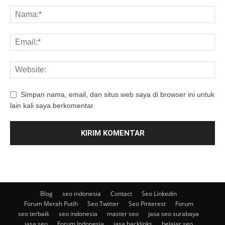
Simpan nama, email, dan situs web saya di browser ini untuk
lain kali saya berkomentar.
Blog
seo indonesia
Contact
Seo Linkedin
Forum Merah Putih
Seo Twitter
Seo Pinterest
Forum
seo terbaik
seo indonesia
master seo
jasa seo surabaya
jasa seo
Forum Indonesia
jasa backlinks
belajar seo