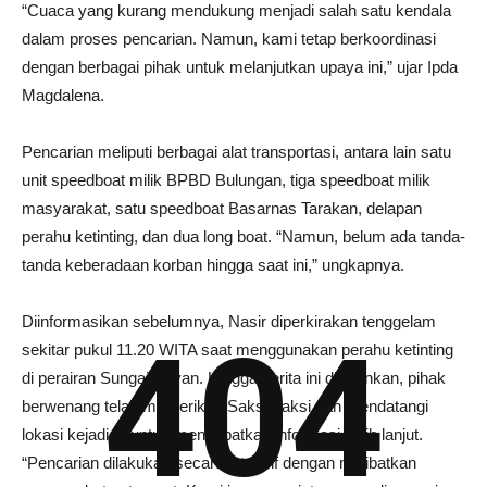
“Cuaca yang kurang mendukung menjadi salah satu kendala
dalam proses pencarian. Namun, kami tetap berkoordinasi
dengan berbagai pihak untuk melanjutkan upaya ini,” ujar Ipda
Magdalena.
Pencarian meliputi berbagai alat transportasi, antara lain satu
unit speedboat milik BPBD Bulungan, tiga speedboat milik
masyarakat, satu speedboat Basarnas Tarakan, delapan
perahu ketinting, dan dua long boat. “Namun, belum ada tanda-
tanda keberadaan korban hingga saat ini,” ungkapnya.
Diinformasikan sebelumnya, Nasir diperkirakan tenggelam
404
sekitar pukul 11.20 WITA saat menggunakan perahu ketinting
di perairan Sungai Kayan. Hingga berita ini diturunkan, pihak
berwenang telah memeriksa Saksi-saksi dan mendatangi
lokasi kejadian untuk mendapatkan informasi lebih lanjut.
“Pencarian dilakukan secara intensif dengan melibatkan