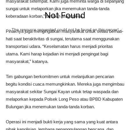
masyarakat setempat. Kami juga meminta warga di sepanjang
sungai untuk melaporkan jika menemukan tanda-tanda
Not Found
keberadaan korban,” tambah Magdalena.
The resource requested could not be found on this server!
Pihaknya juga mengingatkan masyarakat untuk selalu berhati-
hati saat beraktivitas di sungai, terutama saat menggunakan
transportasi udara. “Keselamatan harus menjadi prioritas
utama. Kami harap kejadian ini menjadi pengingat bagi
masyarakat,” katanya.
Tim gabungan berkomitmen untuk melanjutkan pencarian
begitu kondisi cuaca memungkinkan. Mereka juga mengimbau
masyarakat sekitar Sungai Kayan untuk tetap waspada dan
melaporkan kepada Polsek Long Peso atau BPBD Kabupaten
Bulungan jika menemukan tanda-tanda korban.
Operasi ini menjadi bukti kerja yang sama yang kuat antara
pihak kepolisian, lembaga penanggulangan bencana, dan