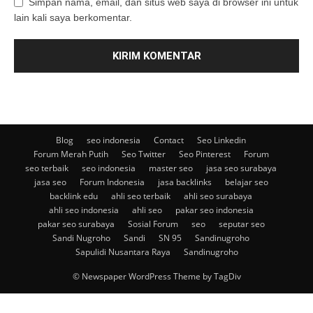
Simpan nama, email, dan situs web saya di browser ini untuk
lain kali saya berkomentar.
Blog
seo indonesia
Contact
Seo Linkedin
Forum Merah Putih
Seo Twitter
Seo Pinterest
Forum
seo terbaik
seo indonesia
master seo
jasa seo surabaya
jasa seo
Forum Indonesia
jasa backlinks
belajar seo
backlink edu
ahli seo terbaik
ahli seo surabaya
ahli seo indonesia
ahli seo
pakar seo indonesia
pakar seo surabaya
Sosial Forum
seo
seputar seo
Sandi Nugroho
Sandi
SN 95
Sandinugroho
Sapulidi Nusantara Raya
Sandinugroho
© Newspaper WordPress Theme by TagDiv