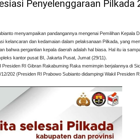
siasi Penyelenggaraan Pilkada 
Subianto menyampaikan pandangannya mengenai Pemilihan Kepala D
iasi kelancaran dan kedamaian dalam pelaksanaan Pilkada, yang 
kkan bahwa pergantian kepala daerah adalah hal biasa. Hal itu ia sa
leks kantor pusat BI, Jakarta Pusat, Jumat (29/11).
l Presiden RI Gibran Rakabuming Raka memimpin berjalannya di Sid
 (2/12/202 (Presiden RI Prabowo Subianto didampingi Wakil Preside