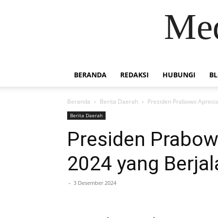
Med
BERANDA
REDAKSI
HUBUNGI
B
Beranda
Berita Daerah
Presiden Prabowo Apresia
Berita Daerah
Presiden Prabow
2024 yang Berjal
-
3 Desember 2024