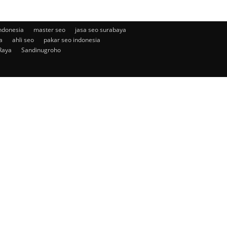
ndonesia
master seo
jasa seo surabaya
a
ahli seo
pakar seo indonesia
Raya
Sandinugroho