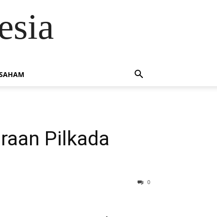
esia
 SAHAM
raan Pilkada
0