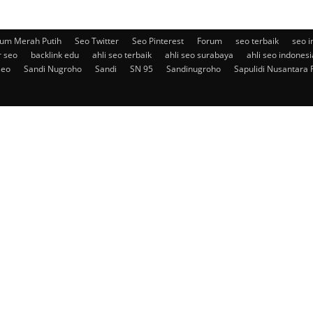
um Merah Putih
Seo Twitter
Seo Pinterest
Forum
seo terbaik
seo i
r seo
backlink edu
ahli seo terbaik
ahli seo surabaya
ahli seo indonesi
seo
Sandi Nugroho
Sandi
SN 95
Sandinugroho
Sapulidi Nusantara 