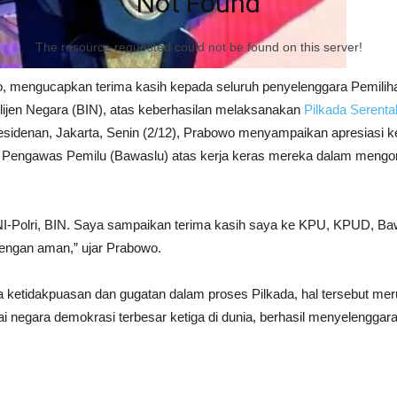
Not Found
The resource requested could not be found on this server!
o, mengucapkan terima kasih kepada seluruh penyelenggara Pemiliha
lijen Negara (BIN), atas keberhasilan melaksanakan
Pilkada Serenta
residenan, Jakarta, Senin (2/12), Prabowo menyampaikan apresiasi
engawas Pemilu (Bawaslu) atas kerja keras mereka dalam mengorgan
NI-Polri, BIN. Saya sampaikan terima kasih saya ke KPU, KPUD, Baw
engan aman,” ujar Prabowo.
etidakpuasan dan gugatan dalam proses Pilkada, hal tersebut mer
 negara demokrasi terbesar ketiga di dunia, berhasil menyelenggara