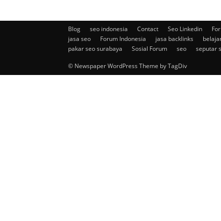
Blog
seo indonesia
Contact
Seo Linkedin
For
jasa seo
Forum Indonesia
jasa backlinks
belaja
pakar seo surabaya
Sosial Forum
seo
seputar 
© Newspaper WordPress Theme by TagDiv