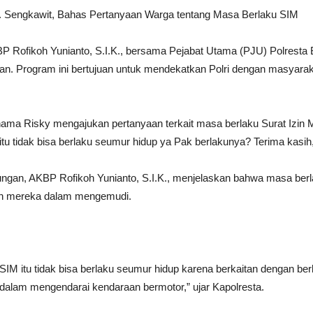
Jl. Sengkawit, Bahas Pertanyaan Warga tentang Masa Berlaku SIM
ofikoh Yunianto, S.I.K., bersama Pejabat Utama (PJU) Polresta B
gan. Program ini bertujuan untuk mendekatkan Polri dengan masyara
rnama Risky mengajukan pertanyaan terkait masa berlaku Surat Izin
tu tidak bisa berlaku seumur hidup ya Pak berlakunya? Terima kasih,
ngan, AKBP Rofikoh Yunianto, S.I.K., menjelaskan bahwa masa berlak
n mereka dalam mengemudi.
 SIM itu tidak bisa berlaku seumur hidup karena berkaitan dengan b
alam mengendarai kendaraan bermotor,” ujar Kapolresta.