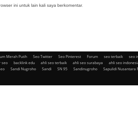
owser ini untuk lain kali saya berkomentar.
um Merah Putih
Seo Twitter
Seo Pinterest
Forum
seo terbaik
seo i
r seo
backlink edu
ahli seo terbaik
ahli seo surabaya
ahli seo indonesi
seo
Sandi Nugroho
Sandi
SN 95
Sandinugroho
Sapulidi Nusantara 