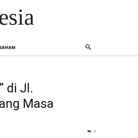
esia
 SAHAM
di Jl.
tang Masa
0