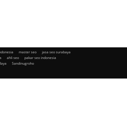
ndonesia
master seo
jasa seo surabaya
a
ahli seo
pakar seo indonesia
Raya
Sandinugroho