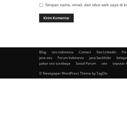
Simpan nama, email, dan situs web saya di br
Blog
seo indonesia
Contact
Seo Linkedin
For
jasa seo
Forum Indonesia
jasa backlinks
belaja
pakar seo surabaya
Sosial Forum
seo
seputar 
© Newspaper WordPress Theme by TagDiv