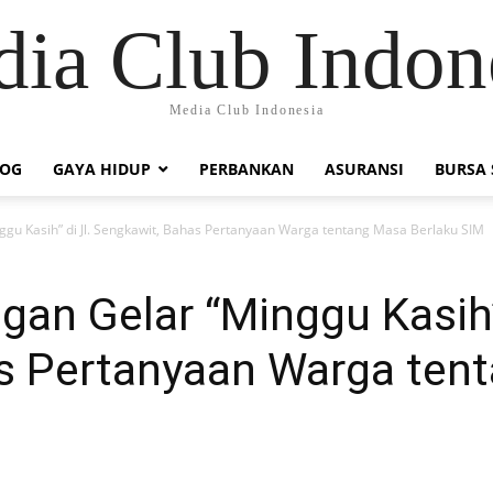
ia Club Indon
Media Club Indonesia
LOG
GAYA HIDUP
PERBANKAN
ASURANSI
BURSA
ggu Kasih” di Jl. Sengkawit, Bahas Pertanyaan Warga tentang Masa Berlaku SIM
gan Gelar “Minggu Kasih” 
s Pertanyaan Warga ten