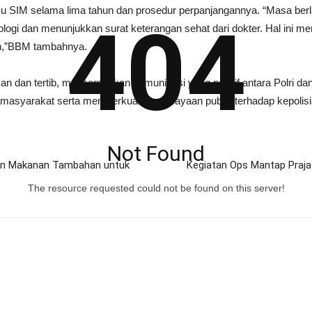
aku SIM selama lima tahun dan prosedur perpanjangannya. “Masa berla
404
ologi dan menunjukkan surat keterangan sehat dari dokter. Hal in
n,”BBM tambahnya.
 dan tertib, mencerminkan komunikasi yang positif antara Polri da
i masyarakat serta memperkuat kepercayaan publik terhadap kepolis
Not Found
ian Makanan Tambahan untuk
Kegiatan Ops Mantap Praj
The resource requested could not be found on this server!