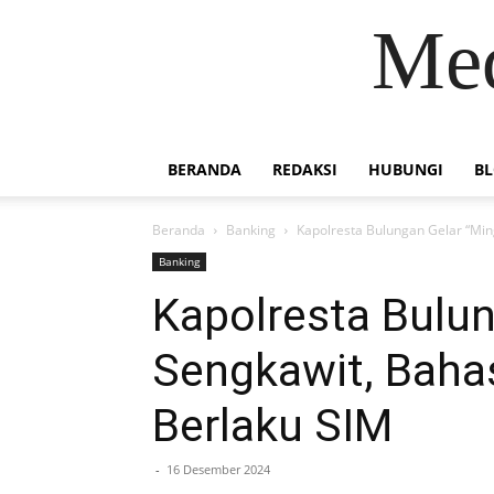
Med
BERANDA
REDAKSI
HUBUNGI
B
Beranda
Banking
Kapolresta Bulungan Gelar “Min
Banking
Kapolresta Bulun
Sengkawit, Baha
Berlaku SIM
-
16 Desember 2024