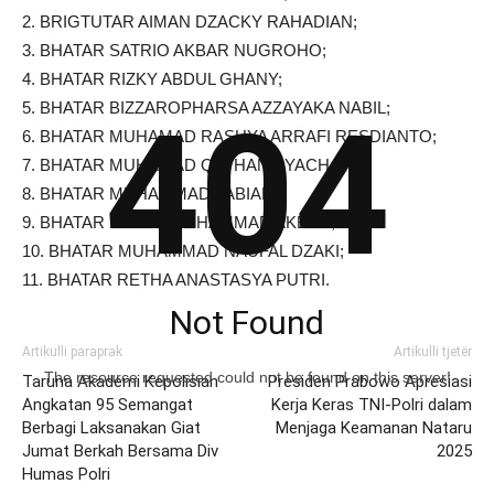
2.⁠ ⁠BRIGTUTAR AIMAN DZACKY RAHADIAN;
3.⁠ ⁠⁠⁠BHATAR SATRIO AKBAR NUGROHO;
4.⁠ ⁠⁠⁠BHATAR RIZKY ABDUL GHANY;
5.⁠ ⁠⁠⁠BHATAR BIZZAROPHARSA AZZAYAKA NABIL;
404
6.⁠ ⁠BHATAR MUHAMAD RASHYA ARRAFI RESDIANTO;
7.⁠ ⁠BHATAR MUHAMAD QATHAN SYACH;
8.⁠ ⁠BHATAR MUHAMMAD FABIAN;
9.⁠ ⁠BHATAR FADHIL MUHAMMAD AKBAR;
10.⁠ ⁠⁠⁠BHATAR MUHAMMAD NAUFAL DZAKI;
11.⁠ ⁠⁠⁠BHATAR RETHA ANASTASYA PUTRI.
Not Found
Artikulli paraprak
Artikulli tjetër
The resource requested could not be found on this server!
Taruna Akademi Kepolisian
Presiden Prabowo Apresiasi
Angkatan 95 Semangat
Kerja Keras TNI-Polri dalam
Berbagi Laksanakan Giat
Menjaga Keamanan Nataru
Jumat Berkah Bersama Div
2025
Humas Polri