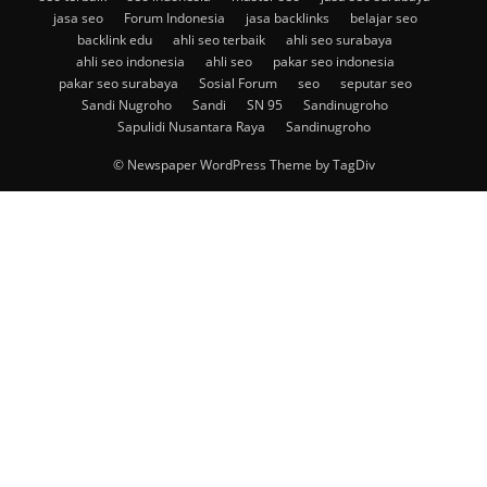
jasa seo
Forum Indonesia
jasa backlinks
belajar seo
backlink edu
ahli seo terbaik
ahli seo surabaya
ahli seo indonesia
ahli seo
pakar seo indonesia
pakar seo surabaya
Sosial Forum
seo
seputar seo
Sandi Nugroho
Sandi
SN 95
Sandinugroho
Sapulidi Nusantara Raya
Sandinugroho
© Newspaper WordPress Theme by TagDiv