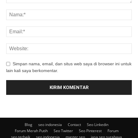
Simpan nama, email, dan situs web saya di browser ini untuk
lain kali saya berkomentar.
Blog
seo indonesia
Contact
Seo Linkedin
Forum Merah Putih
Seo Twitter
Seo Pinterest
Forum
seo terbaik
seo indonesia
master seo
jasa seo surabaya