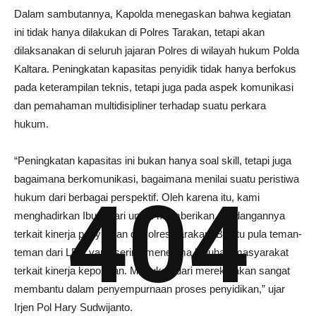
Dalam sambutannya, Kapolda menegaskan bahwa kegiatan
ini tidak hanya dilakukan di Polres Tarakan, tetapi akan
dilaksanakan di seluruh jajaran Polres di wilayah hukum Polda
Kaltara. Peningkatan kapasitas penyidik tidak hanya berfokus
pada keterampilan teknis, tetapi juga pada aspek komunikasi
dan pemahaman multidisipliner terhadap suatu perkara
hukum.
“Peningkatan kapasitas ini bukan hanya soal skill, tetapi juga
bagaimana berkomunikasi, bagaimana menilai suatu peristiwa
404
hukum dari berbagai perspektif. Oleh karena itu, kami
menghadirkan Ibu Kajari untuk memberikan pandangannya
terkait kinerja penyidikan di Polres Tarakan. Begitu pula teman-
teman dari LBH yang sering menerima keluhan masyarakat
terkait kinerja kepolisian. Masukan dari mereka akan sangat
membantu dalam penyempurnaan proses penyidikan,” ujar
Irjen Pol Hary Sudwijanto.