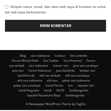
Simpan nama, email, dan situs web saya di browser ini untuk
lain kali saya berkomentar.
Blog
seo indonesia
Contact
Seo Linkedin
Forum Merah Putih
Seo Twitter
Seo Pinterest
Forum
seo terbaik
seo indonesia
master seo
jasa seo surabaya
jasa seo
Forum Indonesia
jasa backlinks
belajar seo
backlink edu
ahli seo terbaik
ahli seo surabaya
ahli seo indonesia
ahli seo
pakar seo indonesia
pakar seo surabaya
Sosial Forum
seo
seputar seo
Sandi Nugroho
Sandi
SN 95
Sandinugroho
Sapulidi Nusantara Raya
Sandinugroho
© Newspaper WordPress Theme by TagDiv