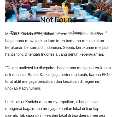
Not Found
The resource requested could not be found on this server!
Menurut Kadivhumas, dalam pertemuan tersebut dibahas
bagaimana mewujudkan komitmen bersama menciptakan
kerukunan bersama di Indonesia. Sebab, kerukunan menjadi
hal penting di tengah Indonesia yang penuh keberagaman.
“Dalam audiensi itu disepakati bagaimana menjaga kerukunan
di Indonesia. Bapak Kapolri juga berterima kasih, karena FKN
turut aktif menjaga persatuan dan kesatuan di negeri ini,”
ungkap Kadivhumas.
Lebih lanjut Kadivhumas menyampaikan, dibahas juga
mengenai bagaimana menjaga kearifan lokal di tiap-tiap
daerah. Tak dipungkiri, kearifan lokal di tiap daerah menjadi