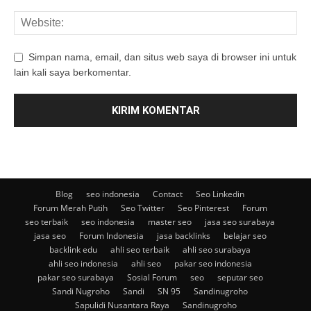
Simpan nama, email, dan situs web saya di browser ini untuk
lain kali saya berkomentar.
Blog
seo indonesia
Contact
Seo Linkedin
Forum Merah Putih
Seo Twitter
Seo Pinterest
Forum
seo terbaik
seo indonesia
master seo
jasa seo surabaya
jasa seo
Forum Indonesia
jasa backlinks
belajar seo
backlink edu
ahli seo terbaik
ahli seo surabaya
ahli seo indonesia
ahli seo
pakar seo indonesia
pakar seo surabaya
Sosial Forum
seo
seputar seo
Sandi Nugroho
Sandi
SN 95
Sandinugroho
Sapulidi Nusantara Raya
Sandinugroho