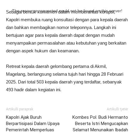
The resource requested could not be found on this server!
Sebagai bentuk komitmen dalam memberantas korupsi,
Kapolri membuka ruang konsultasi dengan para kepala daerah
dan bahkan membagikan nomor teleponnya. Langkah ini
bertujuan agar para kepala daerah dapat dengan mudah
menyampaikan permasalahan atau kebutuhan yang berkaitan
dengan aspek hukum dan keamanan.
Retreat kepala daerah gelombang pertama di Akmil,
Magelang, berlangsung selama tujuh hari hingga 28 Februari
2025. Dari total 503 kepala daerah yang terdaftar, sebanyak
493 hadir dalam kegiatan ini.
Artikulli paraprak
Artikulli tjetër
Kapolri Ajak Buruh
Kombes Pol. Budi Hermanto
Berpartisipasi Dalam Upaya
Beserta Istri Mengucapkan
Pemerintah Memperluas
Selamat Menunaikan Ibadah