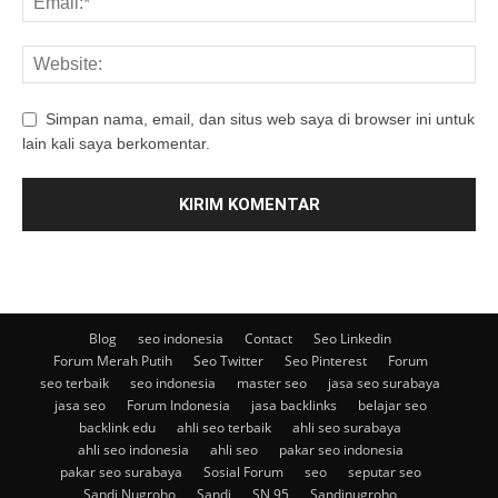
Simpan nama, email, dan situs web saya di browser ini untuk
lain kali saya berkomentar.
Blog
seo indonesia
Contact
Seo Linkedin
Forum Merah Putih
Seo Twitter
Seo Pinterest
Forum
seo terbaik
seo indonesia
master seo
jasa seo surabaya
jasa seo
Forum Indonesia
jasa backlinks
belajar seo
backlink edu
ahli seo terbaik
ahli seo surabaya
ahli seo indonesia
ahli seo
pakar seo indonesia
pakar seo surabaya
Sosial Forum
seo
seputar seo
Sandi Nugroho
Sandi
SN 95
Sandinugroho