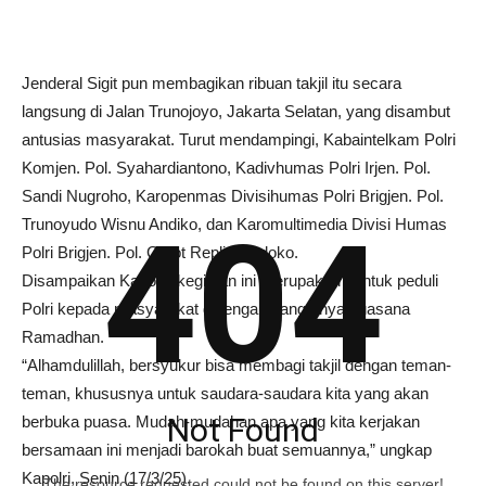
Jenderal Sigit pun membagikan ribuan takjil itu secara
langsung di Jalan Trunojoyo, Jakarta Selatan, yang disambut
antusias masyarakat. Turut mendampingi, Kabaintelkam Polri
Komjen. Pol. Syahardiantono, Kadivhumas Polri Irjen. Pol.
Sandi Nugroho, Karopenmas Divisihumas Polri Brigjen. Pol.
404
Trunoyudo Wisnu Andiko, dan Karomultimedia Divisi Humas
Polri Brigjen. Pol. Gatot Repli Handoko.
Disampaikan Kapolri, kegiatan ini merupakan bentuk peduli
Polri kepada masyarakat di tengah hangatnya suasana
Ramadhan.
“Alhamdulillah, bersyukur bisa membagi takjil dengan teman-
teman, khususnya untuk saudara-saudara kita yang akan
Not Found
berbuka puasa. Mudah-mudahan apa yang kita kerjakan
bersamaan ini menjadi barokah buat semuannya,” ungkap
Kapolri, Senin (17/3/25).
The resource requested could not be found on this server!