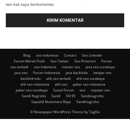
lain kali saya berkomentar.
Blog
seo indonesia
Contact
Seo Linkedin
Forum Merah Putih
Seo Twitter
Seo Pinterest
Forum
seo terbaik
seo indonesia
master seo
jasa seo surabaya
jasa seo
Forum Indonesia
jasa backlinks
belajar seo
backlink edu
ahli seo terbaik
ahli seo surabaya
ahli seo indonesia
ahli seo
pakar seo indonesia
pakar seo surabaya
Sosial Forum
seo
seputar seo
Sandi Nugroho
Sandi
SN 95
Sandinugroho
Sapulidi Nusantara Raya
Sandinugroho
© Newspaper WordPress Theme by TagDiv