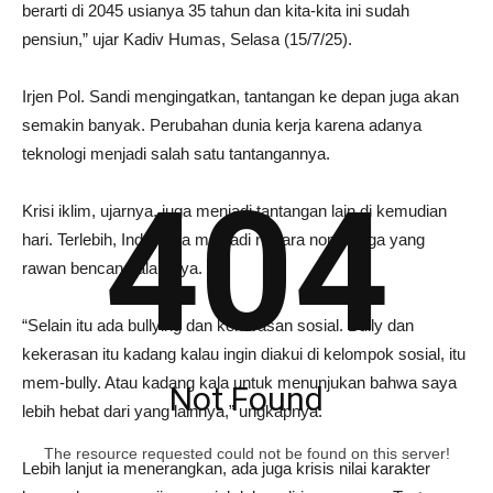
berarti di 2045 usianya 35 tahun dan kita-kita ini sudah
pensiun,” ujar Kadiv Humas, Selasa (15/7/25).
Irjen Pol. Sandi mengingatkan, tantangan ke depan juga akan
semakin banyak. Perubahan dunia kerja karena adanya
teknologi menjadi salah satu tantangannya.
404
Krisi iklim, ujarnya, juga menjadi tantangan lain di kemudian
hari. Terlebih, Indonesia menjadi negara nomor tiga yang
rawan bencana alamnya.
“Selain itu ada bullying dan kekerasan sosial. Bully dan
kekerasan itu kadang kalau ingin diakui di kelompok sosial, itu
mem-bully. Atau kadang kala untuk menunjukan bahwa saya
Not Found
lebih hebat dari yang lainnya,” ungkapnya.
The resource requested could not be found on this server!
Lebih lanjut ia menerangkan, ada juga krisis nilai karakter