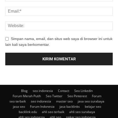
Simpan nama, email, dan situs web saya di browser ini untuk
lain kali saya berkomentar.
Blog
seo indonesia
Contact
Seo Linkedin
Forum Merah Putih
Seo Twitter
Seo Pinterest
Forum
seo terbaik
seo indonesia
master seo
jasa seo surabaya
jasa seo
Forum Indonesia
jasa backlinks
belajar seo
backlink edu
ahli seo terbaik
ahli seo surabaya
ahli seo indonesia
ahli seo
pakar seo indonesia