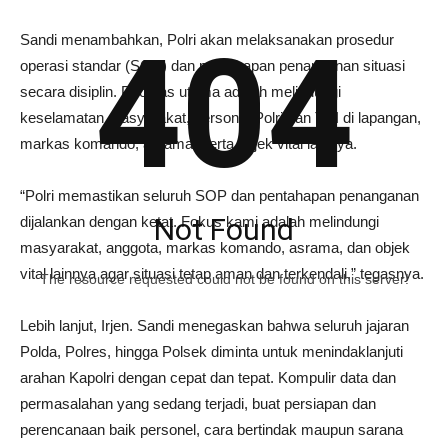
404
Sandi menambahkan, Polri akan melaksanakan prosedur
operasi standar (SOP) dan pentahapan penanganan situasi
secara disiplin. Prioritas utama adalah melindungi
keselamatan masyarakat, personel Polri dan TNI di lapangan,
markas komando, asrama, serta objek vital lainnya.
“Polri memastikan seluruh SOP dan pentahapan penanganan
Not Found
dijalankan dengan ketat. Fokus kami adalah melindungi
masyarakat, anggota, markas komando, asrama, dan objek
vital lainnya agar situasi tetap aman dan terkendali,” tegasnya.
The resource requested could not be found on this server!
Lebih lanjut, Irjen. Sandi menegaskan bahwa seluruh jajaran
Polda, Polres, hingga Polsek diminta untuk menindaklanjuti
arahan Kapolri dengan cepat dan tepat. Kompulir data dan
permasalahan yang sedang terjadi, buat persiapan dan
perencanaan baik personel, cara bertindak maupun sarana