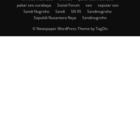
pakar seo surabaya
Sosial Forum
seo
seputar seo
Sandi Nugroho
Sandi
SN 95
Sandinugroho
Sapulidi Nusantara Raya
Sandinugroho
© Newspaper WordPress Theme by TagDiv