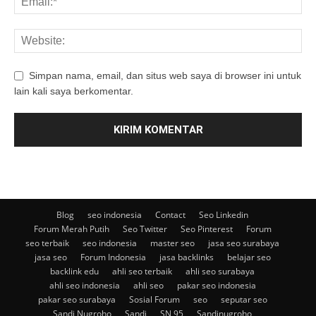
Simpan nama, email, dan situs web saya di browser ini untuk
lain kali saya berkomentar.
Blog
seo indonesia
Contact
Seo Linkedin
Forum Merah Putih
Seo Twitter
Seo Pinterest
Forum
seo terbaik
seo indonesia
master seo
jasa seo surabaya
jasa seo
Forum Indonesia
jasa backlinks
belajar seo
backlink edu
ahli seo terbaik
ahli seo surabaya
ahli seo indonesia
ahli seo
pakar seo indonesia
pakar seo surabaya
Sosial Forum
seo
seputar seo
Sandi Nugroho
Sandi
SN 95
Sandinugroho