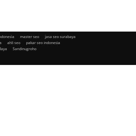
ndonesia
master seo
jasa seo surabaya
a
ahli seo
pakar seo indonesia
Raya
Sandinugroho