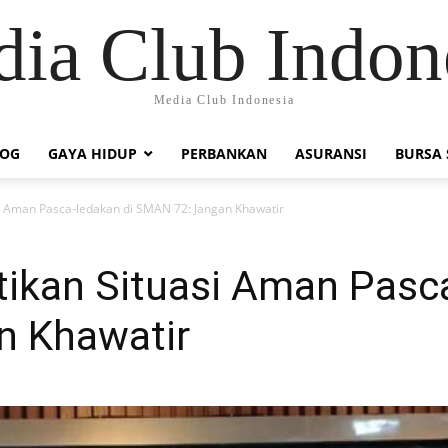
ia Club Indon
Media Club Indonesia
LOG
GAYA HIDUP
PERBANKAN
ASURANSI
BURSA
si Aman Pasca-ledakan di SMAN 72: Jangan Khawatir
tikan Situasi Aman Pasca
n Khawatir