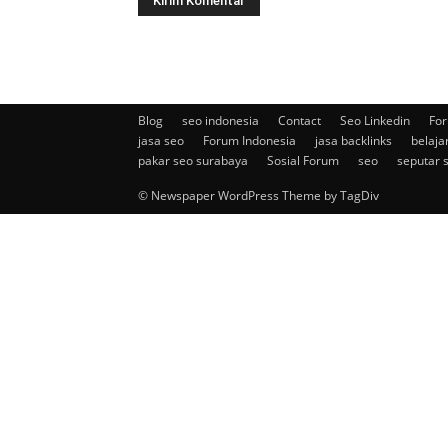
Blog
seo indonesia
Contact
Seo Linkedin
For
jasa seo
Forum Indonesia
jasa backlinks
belaja
pakar seo surabaya
Sosial Forum
seo
seputar 
© Newspaper WordPress Theme by TagDiv