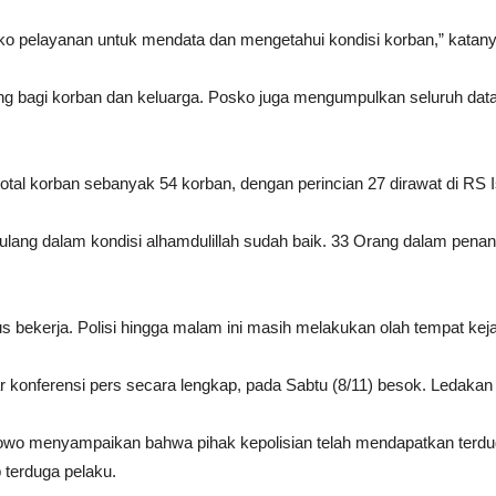
o pelayanan untuk mendata dan mengetahui kondisi korban,” katany
ng bagi korban dan keluarga. Posko juga mengumpulkan seluruh data
al korban sebanyak 54 korban, dengan perincian 27 dirawat di RS Is
h pulang dalam kondisi alhamdulillah sudah baik. 33 Orang dalam pen
 bekerja. Polisi hingga malam ini masih melakukan olah tempat kejad
onferensi pers secara lengkap, pada Sabtu (8/11) besok. Ledakan itu
bowo menyampaikan bahwa pihak kepolisian telah mendapatkan terdug
 terduga pelaku.