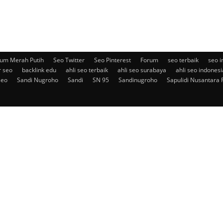
um Merah Putih
Seo Twitter
Seo Pinterest
Forum
seo terbaik
seo i
r seo
backlink edu
ahli seo terbaik
ahli seo surabaya
ahli seo indonesi
seo
Sandi Nugroho
Sandi
SN 95
Sandinugroho
Sapulidi Nusantara 