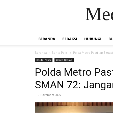
Med
BERANDA
REDAKSI
HUBUNGI
B
Beranda
Berita Polisi
Polda Metro Pastikan Situa
Berita Polisi
Berita Utama
Polda Metro Pas
SMAN 72: Janga
-
7 November 2025