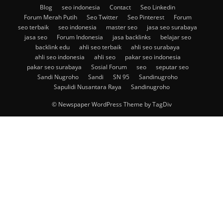
Blog
seo indonesia
Contact
Seo Linkedin
Forum Merah Putih
Seo Twitter
Seo Pinterest
Forum
seo terbaik
seo indonesia
master seo
jasa seo surabaya
jasa seo
Forum Indonesia
jasa backlinks
belajar seo
backlink edu
ahli seo terbaik
ahli seo surabaya
ahli seo indonesia
ahli seo
pakar seo indonesia
pakar seo surabaya
Sosial Forum
seo
seputar seo
Sandi Nugroho
Sandi
SN 95
Sandinugroho
Sapulidi Nusantara Raya
Sandinugroho
© Newspaper WordPress Theme by TagDiv