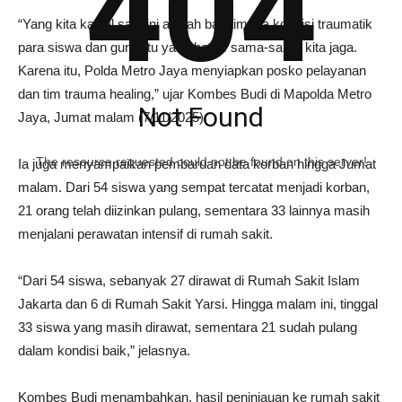
404
“Yang kita kawal saat ini adalah bagaimana kondisi traumatik
para siswa dan guru. Itu yang harus sama-sama kita jaga.
Karena itu, Polda Metro Jaya menyiapkan posko pelayanan
dan tim trauma healing,” ujar Kombes Budi di Mapolda Metro
Not Found
Jaya, Jumat malam (7/11/2025).
The resource requested could not be found on this server!
Ia juga menyampaikan pembaruan data korban hingga Jumat
malam. Dari 54 siswa yang sempat tercatat menjadi korban,
21 orang telah diizinkan pulang, sementara 33 lainnya masih
menjalani perawatan intensif di rumah sakit.
“Dari 54 siswa, sebanyak 27 dirawat di Rumah Sakit Islam
Jakarta dan 6 di Rumah Sakit Yarsi. Hingga malam ini, tinggal
33 siswa yang masih dirawat, sementara 21 sudah pulang
dalam kondisi baik,” jelasnya.
Kombes Budi menambahkan, hasil peninjauan ke rumah sakit