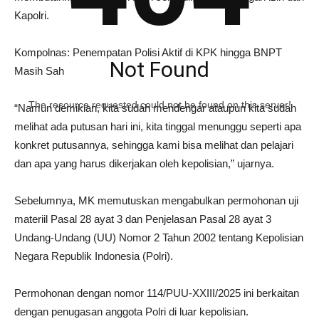
Kapolri.
Kompolnas: Penempatan Polisi Aktif di KPK hingga BNPT
Not Found
Masih Sah
The resource requested could not be found on this server!
“Namun demikian, kita sudah mendengar ataupun kita sudah
melihat ada putusan hari ini, kita tinggal menunggu seperti apa
konkret putusannya, sehingga kami bisa melihat dan pelajari
dan apa yang harus dikerjakan oleh kepolisian,” ujarnya.
Sebelumnya, MK memutuskan mengabulkan permohonan uji
materiil Pasal 28 ayat 3 dan Penjelasan Pasal 28 ayat 3
Undang-Undang (UU) Nomor 2 Tahun 2002 tentang Kepolisian
Negara Republik Indonesia (Polri).
Permohonan dengan nomor 114/PUU-XXIII/2025 ini berkaitan
dengan penugasan anggota Polri di luar kepolisian.