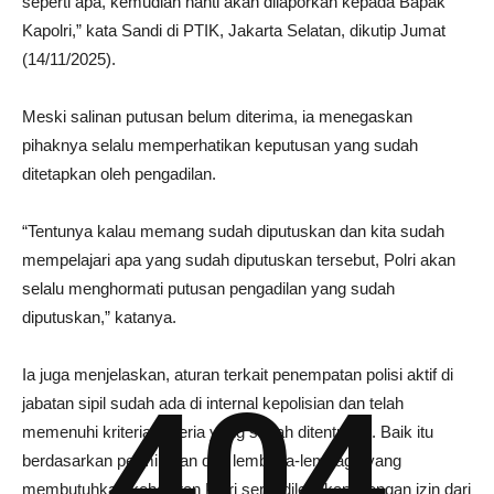
seperti apa, kemudian nanti akan dilaporkan kepada Bapak
Kapolri,” kata Sandi di PTIK, Jakarta Selatan, dikutip Jumat
(14/11/2025).
Meski salinan putusan belum diterima, ia menegaskan
pihaknya selalu memperhatikan keputusan yang sudah
ditetapkan oleh pengadilan.
“Tentunya kalau memang sudah diputuskan dan kita sudah
mempelajari apa yang sudah diputuskan tersebut, Polri akan
selalu menghormati putusan pengadilan yang sudah
diputuskan,” katanya.
Ia juga menjelaskan, aturan terkait penempatan polisi aktif di
404
jabatan sipil sudah ada di internal kepolisian dan telah
memenuhi kriteria-kriteria yang sudah ditentukan. Baik itu
berdasarkan permintaan dari lembaga-lembaga yang
membutuhkan kehadiran Polri serta dilengkapi dengan izin dari