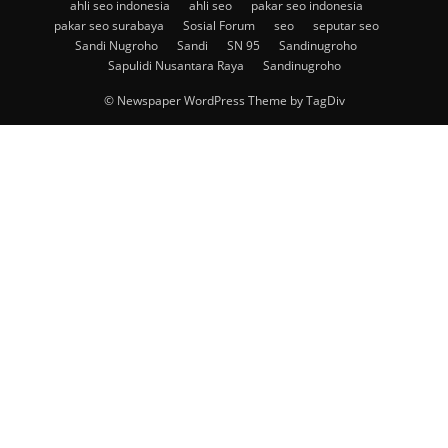
ahli seo indonesia
ahli seo
pakar seo indonesia
pakar seo surabaya
Sosial Forum
seo
seputar seo
Sandi Nugroho
Sandi
SN 95
Sandinugroho
Sapulidi Nusantara Raya
Sandinugroho
© Newspaper WordPress Theme by TagDiv