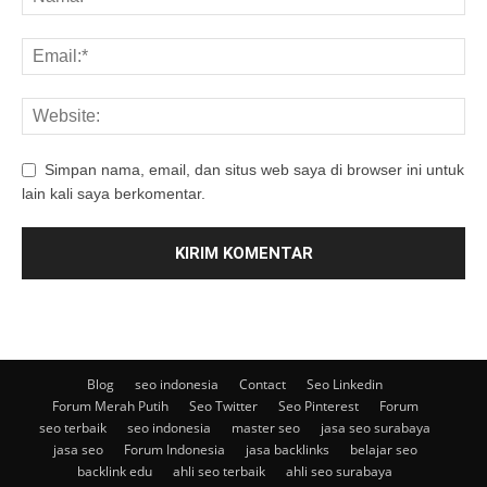
Simpan nama, email, dan situs web saya di browser ini untuk
lain kali saya berkomentar.
Blog
seo indonesia
Contact
Seo Linkedin
Forum Merah Putih
Seo Twitter
Seo Pinterest
Forum
seo terbaik
seo indonesia
master seo
jasa seo surabaya
jasa seo
Forum Indonesia
jasa backlinks
belajar seo
backlink edu
ahli seo terbaik
ahli seo surabaya