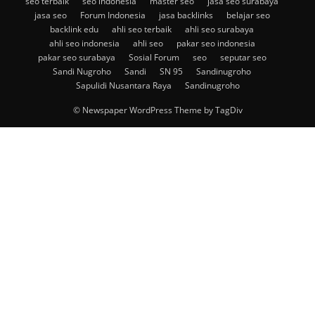
seo terbaik
seo indonesia
master seo
jasa seo surabaya
jasa seo
Forum Indonesia
jasa backlinks
belajar seo
backlink edu
ahli seo terbaik
ahli seo surabaya
ahli seo indonesia
ahli seo
pakar seo indonesia
pakar seo surabaya
Sosial Forum
seo
seputar seo
Sandi Nugroho
Sandi
SN 95
Sandinugroho
Sapulidi Nusantara Raya
Sandinugroho
© Newspaper WordPress Theme by TagDiv