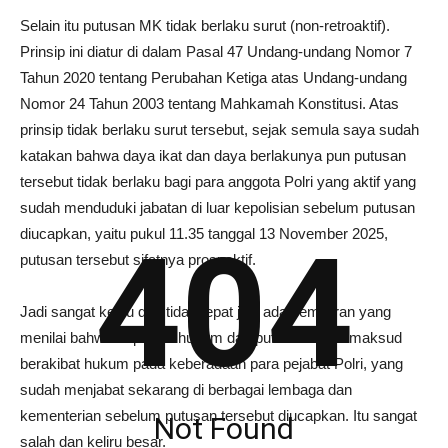
Selain itu putusan MK tidak berlaku surut (non-retroaktif).
Prinsip ini diatur di dalam Pasal 47 Undang-undang Nomor 7
Tahun 2020 tentang Perubahan Ketiga atas Undang-undang
Nomor 24 Tahun 2003 tentang Mahkamah Konstitusi. Atas
prinsip tidak berlaku surut tersebut, sejak semula saya sudah
katakan bahwa daya ikat dan daya berlakunya pun putusan
tersebut tidak berlaku bagi para anggota Polri yang aktif yang
sudah menduduki jabatan di luar kepolisian sebelum putusan
diucapkan, yaitu pukul 11.35 tanggal 13 November 2025,
404
putusan tersebut sifatnya prospektif.
Jadi sangat keliru dan tidak tepat jika ada pemikiran yang
menilai bahwa implikasi hukum dari putusan MK dimaksud
berakibat hukum pada keberadaan para pejabat Polri, yang
sudah menjabat sekarang di berbagai lembaga dan
kementerian sebelum putusan tersebut diucapkan. Itu sangat
Not Found
salah dan keliru besar.