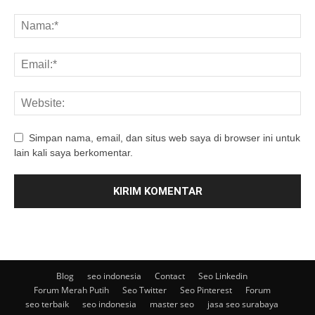
Simpan nama, email, dan situs web saya di browser ini untuk
lain kali saya berkomentar.
Blog
seo indonesia
Contact
Seo Linkedin
Forum Merah Putih
Seo Twitter
Seo Pinterest
Forum
seo terbaik
seo indonesia
master seo
jasa seo surabaya