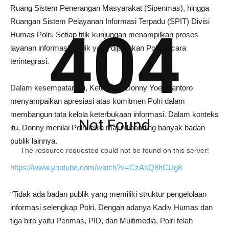
Ruang Sistem Penerangan Masyarakat (Sipenmas), hingga
Ruangan Sistem Pelayanan Informasi Terpadu (SPIT) Divisi
404
Humas Polri. Setiap titik kunjungan menampilkan proses
layanan informasi publik yang dijalankan Polri secara
terintegrasi.
Dalam kesempatan itu, Ketua KIP Donny Yoesgiantoro
menyampaikan apresiasi atas komitmen Polri dalam
membangun tata kelola keterbukaan informasi. Dalam konteks
Not Found
itu, Donny menilai Polri lebih maju dibanding banyak badan
publik lainnya.
The resource requested could not be found on this server!
https://www.youtube.com/watch?v=CzAsQ8hCUg8
“Tidak ada badan publik yang memiliki struktur pengelolaan
informasi selengkap Polri. Dengan adanya Kadiv Humas dan
tiga biro yaitu Penmas, PID, dan Multimedia, Polri telah