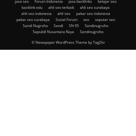
jasa seo
Forum Indonesia
jasa backlinks
belajar seo
backlink edu
ahli seo terbaik
ahli seo surabaya
ahli seo indonesia
ahli seo
pakar seo indonesia
pakar seo surabaya
Sosial Forum
seo
seputar seo
Sandi Nugroho
Sandi
SN 95
Sandinugroho
Sapulidi Nusantara Raya
Sandinugroho
© Newspaper WordPress Theme by TagDiv