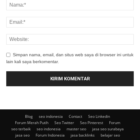
Simpan nama, email, dan situs web saya di browser ini untuk
lain kali saya berkomentar.
Blog
seo indonesia
Contact
Seo Linkedin
Forum Merah Putih
Seo Twitter
Seo Pinterest
Forum
seo terbaik
seo indonesia
master seo
jasa seo surabaya
jasa seo
Forum Indonesia
jasa backlinks
belajar seo