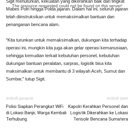
Sigit menuturkan, kekuatan yang dikerahkan baik dari tingkat
The resource requested could not be found on this server!
Mabes Polri hingga Polda jajaran. Dalam hal ini, seluruh jajaran
telah diinstruksikan untuk memaksimalkan bantuan dan
penanganan bencana alam.
“Kita turunkan untuk memaksimalkan, dukungan kita terhadap
operasi ini, mungkin kita juga akan gelar operasi kemanusiaan,
sehingga kemudian terkait kebutuhan personel, kebutuhan
dukungan bantuan peralatan, sarpras, logistik bisa kita
maksimalkan untuk membantu di 3 wilayah Aceh, Sumut dan
Sumbar,” tutup Sigit.
Artikulli paraprak
Artikulli tjetër
Polisi Siapkan Perangkat WiFi
Kapolri Kerahkan Personel dan
di Lokasi Banjir, Warga Kembali
Logistik Dikerahkan ke Lokasi
Terhubung
Terisolir Bencana Sumatera