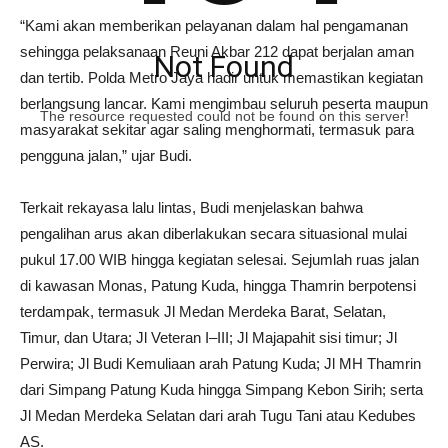
“Kami akan memberikan pelayanan dalam hal pengamanan
sehingga pelaksanaan Reuni Akbar 212 dapat berjalan aman
Not Found
dan tertib. Polda Metro Jaya hadir untuk memastikan kegiatan
berlangsung lancar. Kami mengimbau seluruh peserta maupun
The resource requested could not be found on this server!
masyarakat sekitar agar saling menghormati, termasuk para
pengguna jalan,” ujar Budi.
Terkait rekayasa lalu lintas, Budi menjelaskan bahwa
pengalihan arus akan diberlakukan secara situasional mulai
pukul 17.00 WIB hingga kegiatan selesai. Sejumlah ruas jalan
di kawasan Monas, Patung Kuda, hingga Thamrin berpotensi
terdampak, termasuk Jl Medan Merdeka Barat, Selatan,
Timur, dan Utara; Jl Veteran I–III; Jl Majapahit sisi timur; Jl
Perwira; Jl Budi Kemuliaan arah Patung Kuda; Jl MH Thamrin
dari Simpang Patung Kuda hingga Simpang Kebon Sirih; serta
Jl Medan Merdeka Selatan dari arah Tugu Tani atau Kedubes
AS.