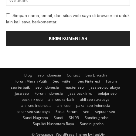
Simpan nama, email, dan situs web saya di browser ini untuk
lain kali saya berkomentar.
Blog
seo indonesia
Contact
Seo Linkedin
Forum Merah Putih
Seo Twitter
Seo Pinterest
Forum
seo terbaik
seo indonesia
master seo
jasa seo surabaya
jasa seo
Forum Indonesia
jasa backlinks
belajar seo
backlink edu
ahli seo terbaik
ahli seo surabaya
ahli seo indonesia
ahli seo
pakar seo indonesia
pakar seo surabaya
Sosial Forum
seo
seputar seo
Sandi Nugroho
Sandi
SN 95
Sandinugroho
Sapulidi Nusantara Raya
Sandinugroho
© Newspaper WordPress Theme by TagDiv