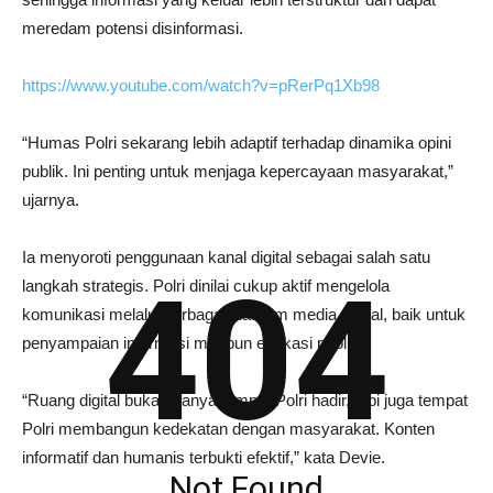
meredam potensi disinformasi.
https://www.youtube.com/watch?v=pRerPq1Xb98
“Humas Polri sekarang lebih adaptif terhadap dinamika opini
publik. Ini penting untuk menjaga kepercayaan masyarakat,”
ujarnya.
Ia menyoroti penggunaan kanal digital sebagai salah satu
404
langkah strategis. Polri dinilai cukup aktif mengelola
komunikasi melalui berbagai platform media sosial, baik untuk
penyampaian informasi maupun edukasi publik.
“Ruang digital bukan hanya tempat Polri hadir, tapi juga tempat
Polri membangun kedekatan dengan masyarakat. Konten
informatif dan humanis terbukti efektif,” kata Devie.
Not Found