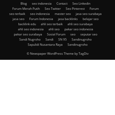
Blog
seo indonesia
Contact
Seo Linkedin
Forum Merah Putih
Seo Twitter
Seo Pinterest
Forum
seo terbaik
seo indonesia
master seo
jasa seo surabaya
jasa seo
Forum Indonesia
jasa backlinks
belajar seo
backlink edu
ahli seo terbaik
ahli seo surabaya
ahli seo indonesia
ahli seo
pakar seo indonesia
pakar seo surabaya
Sosial Forum
seo
seputar seo
Sandi Nugroho
Sandi
SN 95
Sandinugroho
Sapulidi Nusantara Raya
Sandinugroho
© Newspaper WordPress Theme by TagDiv