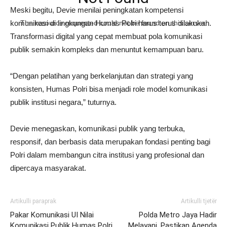
Meski begitu, Devie menilai peningkatan kompetensi
komunikasi di lingkungan Humas Polri harus terus dilakukan.
The resource requested could not be found on this server!
Transformasi digital yang cepat membuat pola komunikasi
publik semakin kompleks dan menuntut kemampuan baru.
“Dengan pelatihan yang berkelanjutan dan strategi yang
konsisten, Humas Polri bisa menjadi role model komunikasi
publik institusi negara,” tuturnya.
Devie menegaskan, komunikasi publik yang terbuka,
responsif, dan berbasis data merupakan fondasi penting bagi
Polri dalam membangun citra institusi yang profesional dan
dipercaya masyarakat.
Artikulli paraprak
Artikulli tjetër
Pakar Komunikasi UI Nilai
Polda Metro Jaya Hadir
Komunikasi Publik Humas Polri
Melayani, Pastikan Agenda