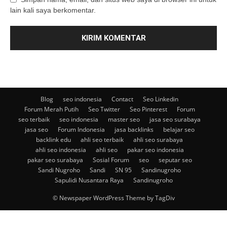
lain kali saya berkomentar.
Blog
seo indonesia
Contact
Seo Linkedin
Forum Merah Putih
Seo Twitter
Seo Pinterest
Forum
seo terbaik
seo indonesia
master seo
jasa seo surabaya
jasa seo
Forum Indonesia
jasa backlinks
belajar seo
backlink edu
ahli seo terbaik
ahli seo surabaya
ahli seo indonesia
ahli seo
pakar seo indonesia
pakar seo surabaya
Sosial Forum
seo
seputar seo
Sandi Nugroho
Sandi
SN 95
Sandinugroho
Sapulidi Nusantara Raya
Sandinugroho
© Newspaper WordPress Theme by TagDiv