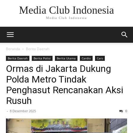
Media Club Indonesia
Media Club Indonesia
Beranda
Berita Daerah
Berita Daerah
Berita Polisi
Berita Utama
Cardio
Cars
Ormas di Jakarta Dukung
Polda Metro Tindak
Penghasut Rencanakan Aksi
Rusuh
-
8 Desember 2025
0