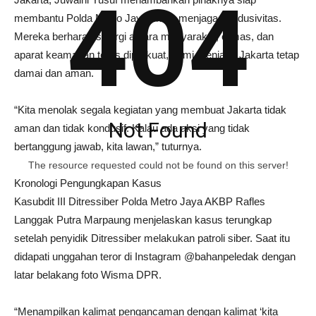
404
membantu Polda Metro Jaya untuk menjaga kondusivitas.
Mereka berharap sinergi antara masyarakat, ormas, dan
aparat keamanan terus diperkuat, demi menjaga Jakarta tetap
damai dan aman.
“Kita menolak segala kegiatan yang membuat Jakarta tidak
Not Found
aman dan tidak kondusif. Kalau ada aksi yang tidak
bertanggung jawab, kita lawan,” tuturnya.
The resource requested could not be found on this server!
Kronologi Pengungkapan Kasus
Kasubdit III Ditressiber Polda Metro Jaya AKBP Rafles
Langgak Putra Marpaung menjelaskan kasus terungkap
setelah penyidik Ditressiber melakukan patroli siber. Saat itu
didapati unggahan teror di Instagram @bahanpeledak dengan
latar belakang foto Wisma DPR.
“Menampilkan kalimat pengancaman dengan kalimat ‘kita