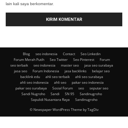
lain kali saya berkomentar.
Blog
seo indonesia
Contact
Seo Linkedin
Forum Merah Putih
Seo Twitter
Seo Pinterest
Forum
seo terbaik
seo indonesia
master seo
jasa seo surabaya
jasa seo
Forum Indonesia
jasa backlinks
belajar seo
backlink edu
ahli seo terbaik
ahli seo surabaya
ahli seo indonesia
ahli seo
pakar seo indonesia
pakar seo surabaya
Sosial Forum
seo
seputar seo
Sandi Nugroho
Sandi
SN 95
Sandinugroho
Sapulidi Nusantara Raya
Sandinugroho
© Newspaper WordPress Theme by TagDiv