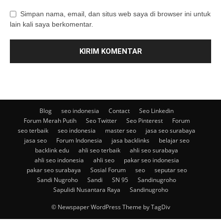
Simpan nama, email, dan situs web saya di browser ini untuk
lain kali saya berkomentar.
Blog
seo indonesia
Contact
Seo Linkedin
Forum Merah Putih
Seo Twitter
Seo Pinterest
Forum
seo terbaik
seo indonesia
master seo
jasa seo surabaya
jasa seo
Forum Indonesia
jasa backlinks
belajar seo
backlink edu
ahli seo terbaik
ahli seo surabaya
ahli seo indonesia
ahli seo
pakar seo indonesia
pakar seo surabaya
Sosial Forum
seo
seputar seo
Sandi Nugroho
Sandi
SN 95
Sandinugroho
Sapulidi Nusantara Raya
Sandinugroho
© Newspaper WordPress Theme by TagDiv