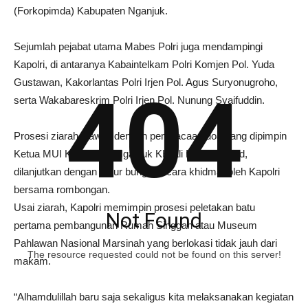
(Forkopimda) Kabupaten Nganjuk.
Sejumlah pejabat utama Mabes Polri juga mendampingi
Kapolri, di antaranya Kabaintelkam Polri Komjen Pol. Yuda
Gustawan, Kakorlantas Polri Irjen Pol. Agus Suryonugroho,
404
serta Wakabareskrim Polri Irjen Pol. Nunung Syaifuddin.
Prosesi ziarah diawali dengan pembacaan doa yang dipimpin
Ketua MUI Kabupaten Nganjuk KH Ali Mustofa Said,
dilanjutkan dengan tabur bunga secara khidmat oleh Kapolri
bersama rombongan.
Usai ziarah, Kapolri memimpin prosesi peletakan batu
Not Found
pertama pembangunan Rumah Singgah atau Museum
Pahlawan Nasional Marsinah yang berlokasi tidak jauh dari
The resource requested could not be found on this server!
makam.
“Alhamdulillah baru saja sekaligus kita melaksanakan kegiatan