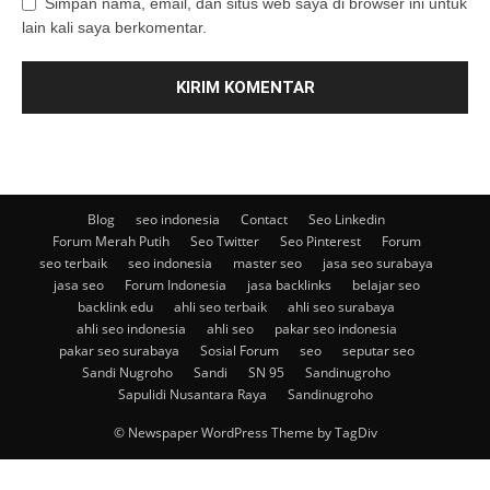
Simpan nama, email, dan situs web saya di browser ini untuk
lain kali saya berkomentar.
Blog
seo indonesia
Contact
Seo Linkedin
Forum Merah Putih
Seo Twitter
Seo Pinterest
Forum
seo terbaik
seo indonesia
master seo
jasa seo surabaya
jasa seo
Forum Indonesia
jasa backlinks
belajar seo
backlink edu
ahli seo terbaik
ahli seo surabaya
ahli seo indonesia
ahli seo
pakar seo indonesia
pakar seo surabaya
Sosial Forum
seo
seputar seo
Sandi Nugroho
Sandi
SN 95
Sandinugroho
Sapulidi Nusantara Raya
Sandinugroho
© Newspaper WordPress Theme by TagDiv