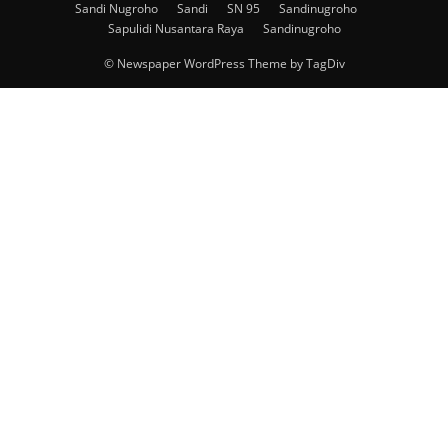
Sandi Nugroho
Sandi
SN 95
Sandinugroho
Sapulidi Nusantara Raya
Sandinugroho
© Newspaper WordPress Theme by TagDiv