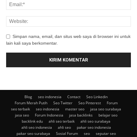
Simpan nama, email, dan situs web saya di browser ini untuk
lain kali saya berkomentar.
Blog
seo indonesia
Contact
Seo Linkedin
Forum Merah Putih
Seo Twitter
Seo Pinterest
Forum
seo terbaik
seo indonesia
master seo
jasa seo surabaya
jasa seo
Forum Indonesia
jasa backlinks
belajar seo
backlink edu
ahli seo terbaik
ahli seo surabaya
ahli seo indonesia
ahli seo
pakar seo indonesia
pakar seo surabaya
Sosial Forum
seo
seputar seo