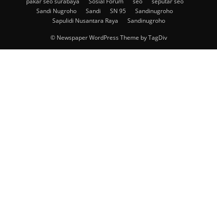
pakar seo surabaya
Sosial Forum
seo
seputar seo
Sandi Nugroho
Sandi
SN 95
Sandinugroho
Sapulidi Nusantara Raya
Sandinugroho
© Newspaper WordPress Theme by TagDiv