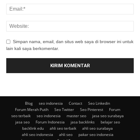
Simpan nama, email, dan situs web saya di browser ini untuk
lain kali saya berkomentar.
Blog
seo indonesia
Contact
Seo Linkedin
Forum Merah Putih
Seo Twitter
Seo Pinterest
Forum
seo terbaik
seo indonesia
master seo
jasa seo surabaya
jasa seo
Forum Indonesia
jasa backlinks
belajar seo
backlink edu
ahli seo terbaik
ahli seo surabaya
ahli seo indonesia
ahli seo
pakar seo indonesia