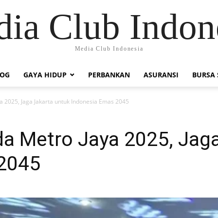
ia Club Indon
Media Club Indonesia
LOG
GAYA HIDUP
PERBANKAN
ASURANSI
BURSA
a 2025, Jaga Jakarta untuk Indonesia Emas 2045
da Metro Jaya 2025, Jaga
 2045