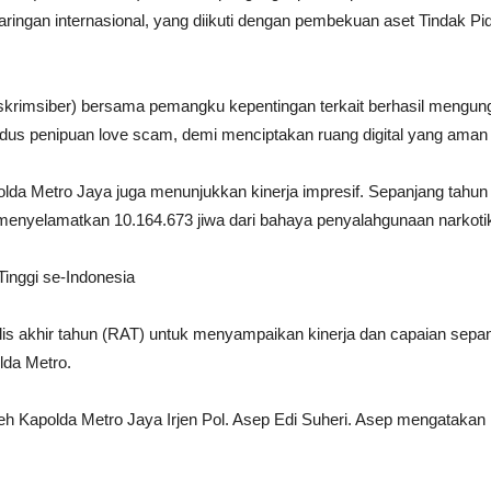
 jaringan internasional, yang diikuti dengan pembekuan aset Tindak 
itreskrimsiber) bersama pemangku kepentingan terkait berhasil meng
odus penipuan love scam, demi menciptakan ruang digital yang aman
lda Metro Jaya juga menunjukkan kinerja impresif. Sepanjang tahun 2
u menyelamatkan 10.164.673 jiwa dari bahaya penyalahgunaan narkoti
Tinggi se-Indonesia
ilis akhir tahun (RAT) untuk menyampaikan kinerja dan capaian sep
lda Metro.
h Kapolda Metro Jaya Irjen Pol. Asep Edi Suheri. Asep mengatakan 