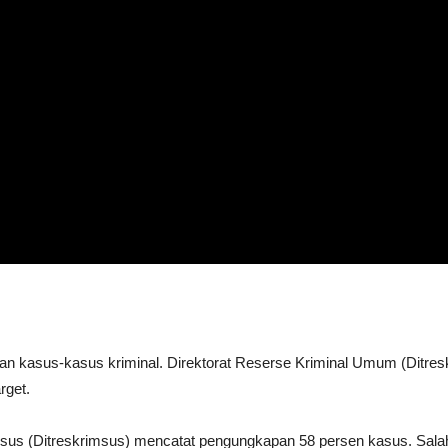
kapan kasus-kasus kriminal. Direktorat Reserse Kriminal Umum (Ditr
rget.
usus (Ditreskrimsus) mencatat pengungkapan 58 persen kasus. Salah