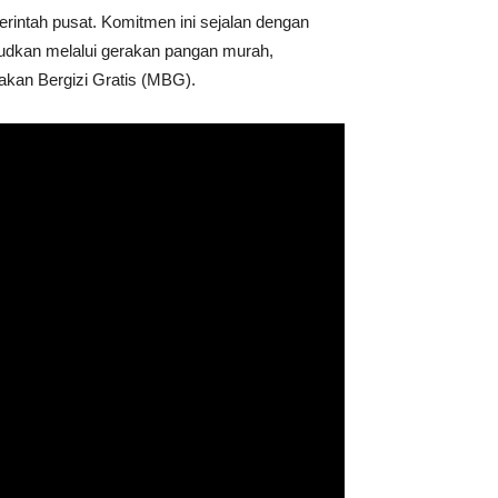
intah pusat. Komitmen ini sejalan dengan
udkan melalui gerakan pangan murah,
kan Bergizi Gratis (MBG).