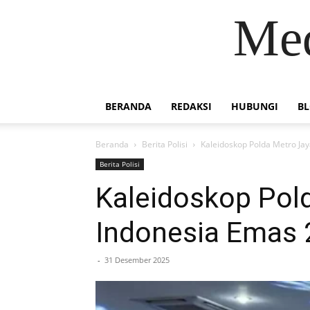
Med
BERANDA
REDAKSI
HUBUNGI
B
Beranda
Berita Polisi
Kaleidoskop Polda Metro Jay
Berita Polisi
Kaleidoskop Pol
Indonesia Emas
-
31 Desember 2025