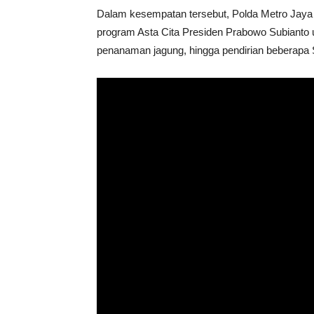
Dalam kesempatan tersebut, Polda Metro Jaya
program Asta Cita Presiden Prabowo Subianto
penanaman jagung, hingga pendirian beberapa