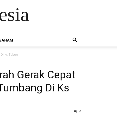
esia
 SAHAM
 Di Ks Tubun
rah Gerak Cepat
 Tumbang Di Ks
0