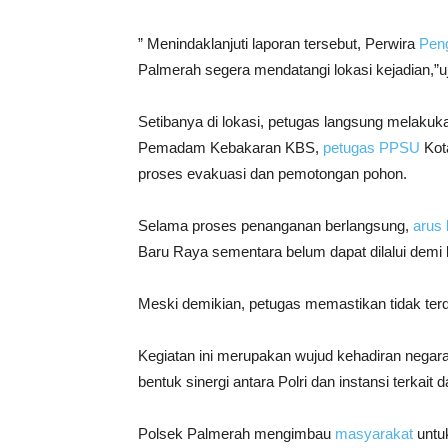
” Menindaklanjuti laporan tersebut, Perwira
Pen
Palmerah segera mendatangi lokasi kejadian,”uj
Setibanya di lokasi, petugas langsung melaku
Pemadam Kebakaran KBS,
petugas PPSU
Ko
proses evakuasi dan pemotongan pohon.
Selama proses penanganan berlangsung,
arus l
Baru Raya sementara belum dapat dilalui demi
Meski demikian, petugas memastikan tidak terda
Kegiatan ini merupakan wujud kehadiran negar
bentuk sinergi antara Polri dan instansi terk
Polsek Palmerah mengimbau
masyarakat
untuk