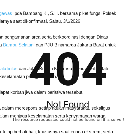
gawas
Ipda Bambang K., S.H. bersama piket fungsi Polsek
arnya saat dikonfirmasi, Sabtu, 3/1/2026
kan pengamanan area serta berkoordinasi dengan Dinas
ta
Bambu Selatan,
dan PJU Binamarga Jakarta Barat untuk
404
alu lintas
dari Jalan Brigjen Katamso menuju Jalan Jati
 keselamatan pengguna jalan.
pat korban jiwa dalam peristiwa tersebut.
Not Found
a dalam merespons setiap aduan masyarakat, sekaligus
ait dalam menjaga keselamatan serta kenyamanan warga.
The resource requested could not be found on this server!
 tetap berhati-hati, khususnya saat cuaca ekstrem, serta