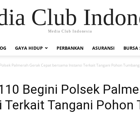
ia Club Indon
Media Club Indonesia
LOG
GAYA HIDUP
PERBANKAN
ASURANSI
BURSA
 Polsek Palmerah Gerak Cepat bersama Instansi Terkait Tangani Pohon Tumbang
 110 Begini Polsek Palme
i Terkait Tangani Pohon