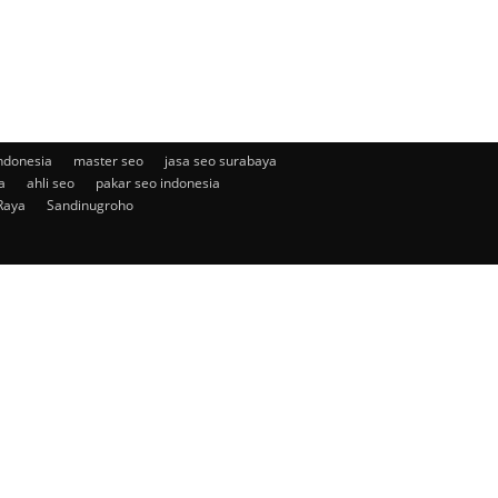
ndonesia
master seo
jasa seo surabaya
a
ahli seo
pakar seo indonesia
Raya
Sandinugroho