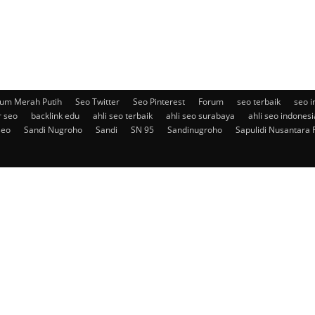
um Merah Putih
Seo Twitter
Seo Pinterest
Forum
seo terbaik
seo i
r seo
backlink edu
ahli seo terbaik
ahli seo surabaya
ahli seo indonesi
seo
Sandi Nugroho
Sandi
SN 95
Sandinugroho
Sapulidi Nusantara 