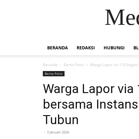
Med
BERANDA
REDAKSI
HUBUNGI
B
Beranda
Berita Polisi
Warga Lapor via 110 Begini
Berita Polisi
Warga Lapor via
bersama Instans
Tubun
-
3 Januari 2026