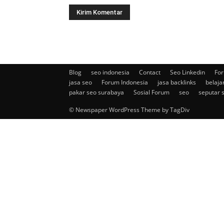
Blog
seo indonesia
Contact
Seo Linkedin
For
jasa seo
Forum Indonesia
jasa backlinks
belaja
pakar seo surabaya
Sosial Forum
seo
seputar 
© Newspaper WordPress Theme by TagDiv