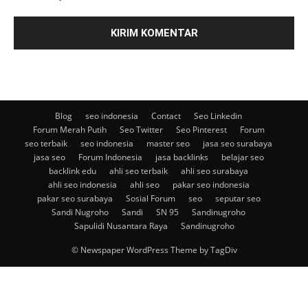
Blog
seo indonesia
Contact
Seo Linkedin
Forum Merah Putih
Seo Twitter
Seo Pinterest
Forum
seo terbaik
seo indonesia
master seo
jasa seo surabaya
jasa seo
Forum Indonesia
jasa backlinks
belajar seo
backlink edu
ahli seo terbaik
ahli seo surabaya
ahli seo indonesia
ahli seo
pakar seo indonesia
pakar seo surabaya
Sosial Forum
seo
seputar seo
Sandi Nugroho
Sandi
SN 95
Sandinugroho
Sapulidi Nusantara Raya
Sandinugroho
© Newspaper WordPress Theme by TagDiv