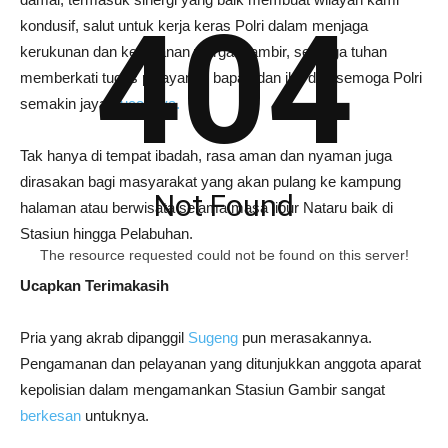
404
kondusif, salut untuk kerja keras Polri dalam menjaga
kerukunan dan keamanan warga Gambir, semoga tuhan
memberkati tugas pelayanan bapak dan ibu dan semoga Polri
semakin jaya,”
ucapnya.
Tak hanya di tempat ibadah, rasa aman dan nyaman juga
dirasakan bagi masyarakat yang akan pulang ke kampung
Not Found
halaman atau berwisata selama masa libur Nataru baik di
Stasiun hingga Pelabuhan.
The resource requested could not be found on this server!
Ucapkan Terimakasih
Pria yang akrab dipanggil
Sugeng
pun merasakannya.
Pengamanan dan pelayanan yang ditunjukkan anggota aparat
kepolisian dalam mengamankan Stasiun Gambir sangat
berkesan
untuknya.