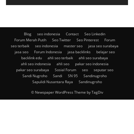
Blog
seo indonesia
Contact
Seo Linkedin
Forum Merah Putih
Seo Twitter
Seo Pinterest
Forum
seo terbaik
seo indonesia
master seo
jasa seo surabaya
jasa seo
Forum Indonesia
jasa backlinks
belajar seo
backlink edu
ahli seo terbaik
ahli seo surabaya
ahli seo indonesia
ahli seo
pakar seo indonesia
pakar seo surabaya
Sosial Forum
seo
seputar seo
Sandi Nugroho
Sandi
SN 95
Sandinugroho
Sapulidi Nusantara Raya
Sandinugroho
© Newspaper WordPress Theme by TagDiv