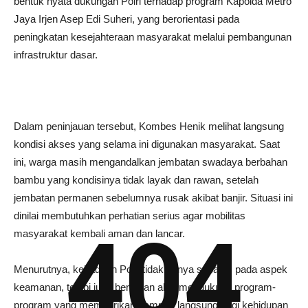
bentuk nyata dukungan Polri terhadap program Kapolda Metro
Jaya Irjen Asep Edi Suheri, yang berorientasi pada
peningkatan kesejahteraan masyarakat melalui pembangunan
infrastruktur dasar.
Dalam peninjauan tersebut, Kombes Henik melihat langsung
kondisi akses yang selama ini digunakan masyarakat. Saat
ini, warga masih mengandalkan jembatan swadaya berbahan
bambu yang kondisinya tidak layak dan rawan, setelah
jembatan permanen sebelumnya rusak akibat banjir. Situasi ini
dinilai membutuhkan perhatian serius agar mobilitas
404
masyarakat kembali aman dan lancar.
Menurutnya, kehadiran Polri tidak hanya sebatas pada aspek
keamanan, tetapi juga berperan aktif mendukung program-
program yang memberikan dampak langsung bagi kehidupan