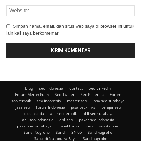
Simpan nama, email, dan situs web saya di browser ini untuk
lain kali saya berkomentar.
Blog
seo indonesia
Contact
Seo Linkedin
Forum Merah Putih
Seo Twitter
Seo Pinterest
Forum
seo terbaik
seo indonesia
master seo
jasa seo surabaya
jasa seo
Forum Indonesia
jasa backlinks
belajar seo
backlink edu
ahli seo terbaik
ahli seo surabaya
ahli seo indonesia
ahli seo
pakar seo indonesia
pakar seo surabaya
Sosial Forum
seo
seputar seo
Sandi Nugroho
Sandi
SN 95
Sandinugroho
Sapulidi Nusantara Raya
Sandinugroho