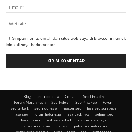
Simpan nama, email, dan situs web saya di browser ini untuk
lain kali saya berkomentar.
Blog
seo indonesia
Contact
Seo Linkedin
Forum Merah Putih
Seo Twitter
Seo Pinterest
Forum
seo terbaik
seo indonesia
master seo
jasa seo surabaya
jasa seo
Forum Indonesia
jasa backlinks
belajar seo
backlink edu
ahli seo terbaik
ahli seo surabaya
ahli seo indonesia
ahli seo
pakar seo indonesia
pakar seo surabaya
Sosial Forum
seo
seputar seo