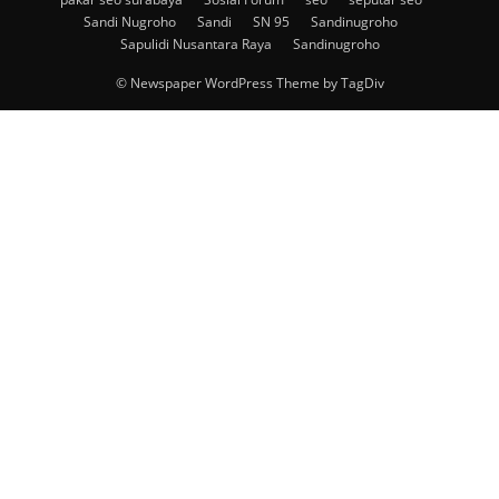
Sandi Nugroho
Sandi
SN 95
Sandinugroho
Sapulidi Nusantara Raya
Sandinugroho
© Newspaper WordPress Theme by TagDiv