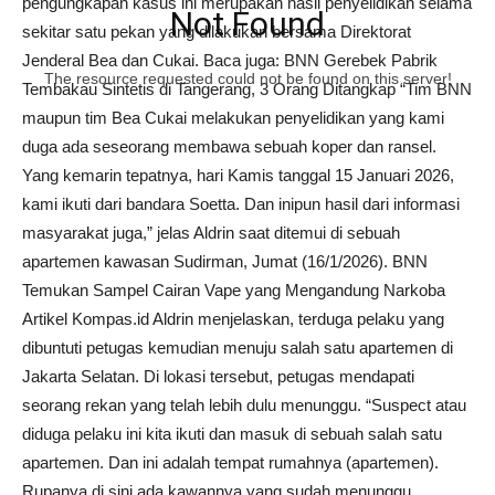
pengungkapan kasus ini merupakan hasil penyelidikan selama
Not Found
sekitar satu pekan yang dilakukan bersama Direktorat
Jenderal Bea dan Cukai. Baca juga: BNN Gerebek Pabrik
The resource requested could not be found on this server!
Tembakau Sintetis di Tangerang, 3 Orang Ditangkap “Tim BNN
maupun tim Bea Cukai melakukan penyelidikan yang kami
duga ada seseorang membawa sebuah koper dan ransel.
Yang kemarin tepatnya, hari Kamis tanggal 15 Januari 2026,
kami ikuti dari bandara Soetta. Dan inipun hasil dari informasi
masyarakat juga,” jelas Aldrin saat ditemui di sebuah
apartemen kawasan Sudirman, Jumat (16/1/2026). BNN
Temukan Sampel Cairan Vape yang Mengandung Narkoba
Artikel Kompas.id Aldrin menjelaskan, terduga pelaku yang
dibuntuti petugas kemudian menuju salah satu apartemen di
Jakarta Selatan. Di lokasi tersebut, petugas mendapati
seorang rekan yang telah lebih dulu menunggu. “Suspect atau
diduga pelaku ini kita ikuti dan masuk di sebuah salah satu
apartemen. Dan ini adalah tempat rumahnya (apartemen).
Rupanya di sini ada kawannya yang sudah menunggu,