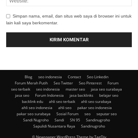
Simpan nama, email, dan situs web saya di browser ini untuk
lain kali saya berkomentar.
Blog
seo indonesia
Contact
Seo Linkedin
Forum Merah Putih
Seo Twitter
Seo Pinterest
Forum
seo terbaik
seo indonesia
master seo
jasa seo surabaya
jasa seo
Forum Indonesia
jasa backlinks
belajar seo
backlink edu
ahli seo terbaik
ahli seo surabaya
ahli seo indonesia
ahli seo
pakar seo indonesia
pakar seo surabaya
Sosial Forum
seo
seputar seo
Sandi Nugroho
Sandi
SN 95
Sandinugroho
Sapulidi Nusantara Raya
Sandinugroho
© Newspaper WordPress Theme by TagDiv