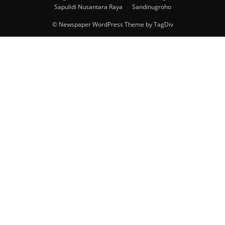
Sapulidi Nusantara Raya
Sandinugroho
© Newspaper WordPress Theme by TagDiv