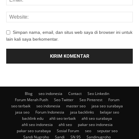
Simpan nama, email, dan situs web saya di browser ini untuk
lain kali saya berkomentar.
Blog
seo indonesia
Contact
Seo Linkedin
Forum Merah Putih
Seo Twitter
Seo Pinterest
Forum
seo terbaik
seo indonesia
master seo
jasa seo surabaya
jasa seo
Forum Indonesia
jasa backlinks
belajar seo
backlink edu
ahli seo terbaik
ahli seo surabaya
ahli seo indonesia
ahli seo
pakar seo indonesia
pakar seo surabaya
Sosial Forum
seo
seputar seo
Sandi Nugroho
Sandi
SN 95
Sandinugroho