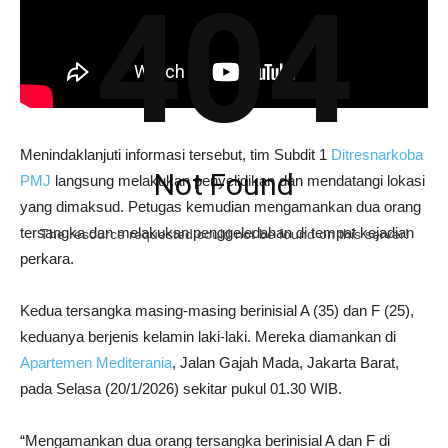
404
Menindaklanjuti informasi tersebut, tim Subdit 1
Ditresnarkoba
Not Found
PMJ
langsung melakukan penyelidikan dan mendatangi lokasi
yang dimaksud. Petugas kemudian mengamankan dua orang
tersangka dan melakukan penggeledahan di tempat kejadian
The resource requested could not be found on this server!
perkara.
Kedua tersangka masing-masing berinisial A (35) dan F (25),
keduanya berjenis kelamin laki-laki. Mereka diamankan di
Apartemen Mediterania
, Jalan Gajah Mada, Jakarta Barat,
pada Selasa (20/1/2026) sekitar pukul 01.30 WIB.
“Mengamankan dua orang tersangka berinisial A dan F di