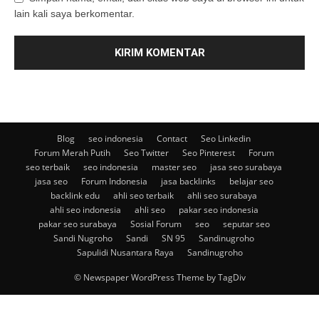
lain kali saya berkomentar.
Blog
seo indonesia
Contact
Seo Linkedin
Forum Merah Putih
Seo Twitter
Seo Pinterest
Forum
seo terbaik
seo indonesia
master seo
jasa seo surabaya
jasa seo
Forum Indonesia
jasa backlinks
belajar seo
backlink edu
ahli seo terbaik
ahli seo surabaya
ahli seo indonesia
ahli seo
pakar seo indonesia
pakar seo surabaya
Sosial Forum
seo
seputar seo
Sandi Nugroho
Sandi
SN 95
Sandinugroho
Sapulidi Nusantara Raya
Sandinugroho
© Newspaper WordPress Theme by TagDiv