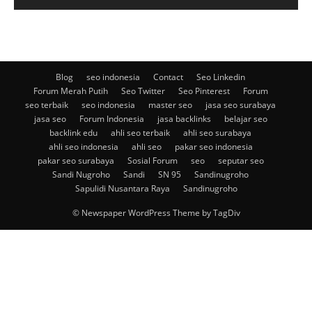
Blog
seo indonesia
Contact
Seo Linkedin
Forum Merah Putih
Seo Twitter
Seo Pinterest
Forum
seo terbaik
seo indonesia
master seo
jasa seo surabaya
jasa seo
Forum Indonesia
jasa backlinks
belajar seo
backlink edu
ahli seo terbaik
ahli seo surabaya
ahli seo indonesia
ahli seo
pakar seo indonesia
pakar seo surabaya
Sosial Forum
seo
seputar seo
Sandi Nugroho
Sandi
SN 95
Sandinugroho
Sapulidi Nusantara Raya
Sandinugroho
© Newspaper WordPress Theme by TagDiv