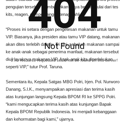
404
pengujian tersebut membutuhkan biaya besar, mulai dari tes
kits, reagen, sampel, hingga tenaga ahli.
“Proses ini setara dengan pengetesan makanan untuk tamu
VIP. Biasanya, jika presiden atau tamu VIP datang, makanan
Not Found
akan dites terlebih dahulu. Di sini, sebelum makanan sampai
ke anak-anak sebagai penerima manfaat, makanan tersebut
diuji layaknya makanan VIP. Anak-anak kita diperlakukan
The resource requested could not be found on this server!
seperti VIP,” tutur Prof. Taruna.
Sementara itu, Kepala Satgas MBG Polri, Irjen. Pol. Nurworo
Danang, S.I.K., menyampaikan apresiasi dan terima kasih
atas kunjungan langsung Kepala BPOM RI ke SPPG Polri.
“kami mengucapkan terima kasih atas kunjungan Bapak
Kepala BPOM Republik Indonesia. Ini menjadi kebanggaan
dan kehormatan bagi kami,” ujarnya.