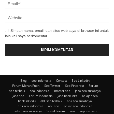
Simpan nama, email, dan situs web saya di browser ini untuk
lain kali saya berkomentar.
Blog
seo indonesia
Contact
Seo Linkedin
Forum Merah Putih
Seo Twitter
Seo Pinterest
Forum
seo terbaik
seo indonesia
master seo
jasa seo surabaya
jasa seo
Forum Indonesia
jasa backlinks
belajar seo
backlink edu
ahli seo terbaik
ahli seo surabaya
ahli seo indonesia
ahli seo
pakar seo indonesia
pakar seo surabaya
Sosial Forum
seo
seputar seo