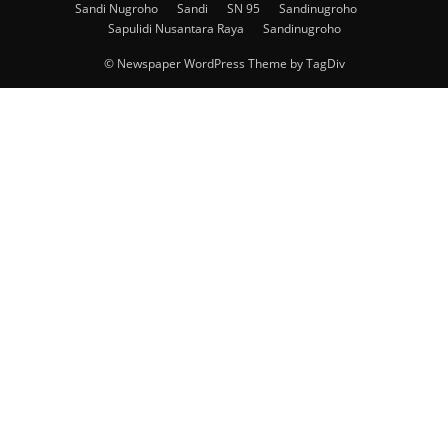
Sandi Nugroho
Sandi
SN 95
Sandinugroho
Sapulidi Nusantara Raya
Sandinugroho
© Newspaper WordPress Theme by TagDiv