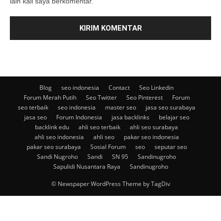
lain kali saya berkomentar.
Blog
seo indonesia
Contact
Seo Linkedin
Forum Merah Putih
Seo Twitter
Seo Pinterest
Forum
seo terbaik
seo indonesia
master seo
jasa seo surabaya
jasa seo
Forum Indonesia
jasa backlinks
belajar seo
backlink edu
ahli seo terbaik
ahli seo surabaya
ahli seo indonesia
ahli seo
pakar seo indonesia
pakar seo surabaya
Sosial Forum
seo
seputar seo
Sandi Nugroho
Sandi
SN 95
Sandinugroho
Sapulidi Nusantara Raya
Sandinugroho
© Newspaper WordPress Theme by TagDiv