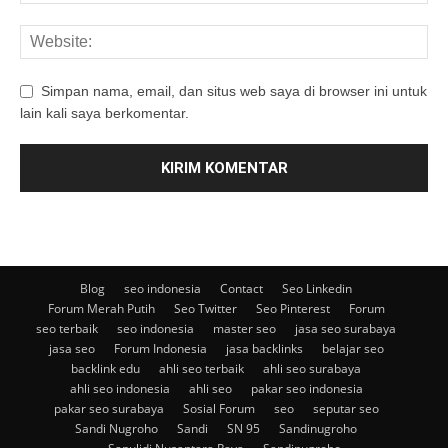
Simpan nama, email, dan situs web saya di browser ini untuk
lain kali saya berkomentar.
Blog
seo indonesia
Contact
Seo Linkedin
Forum Merah Putih
Seo Twitter
Seo Pinterest
Forum
seo terbaik
seo indonesia
master seo
jasa seo surabaya
jasa seo
Forum Indonesia
jasa backlinks
belajar seo
backlink edu
ahli seo terbaik
ahli seo surabaya
ahli seo indonesia
ahli seo
pakar seo indonesia
pakar seo surabaya
Sosial Forum
seo
seputar seo
Sandi Nugroho
Sandi
SN 95
Sandinugroho