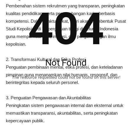
Pembenahan sistem rekrutmen yang transparan, peningkatan
404
kualitas pendidikan, serta pengembangan karier berbasis
kompetensi. Dalam waktu dekat, Polri akan membentuk Pusat
Studi Kepolisian di 74 perguruan tinggi di seluruh Indonesia
guna memperkuat riset, inovasi, dan pengembangan ilmu
kepolisian.
2. Transformasi Kultural dan Etika Profesi
Not Found
Penguatan pembinaan mental, etika profesi, dan keteladanan
pimpinan guna menanamkan nilai humanis, responsif, dan
The resource requested could not be found on this server!
berintegritas kepada seluruh personel.
3. Penguatan Pengawasan dan Akuntabilitas
Peningkatan sistem pengawasan internal dan eksternal untuk
memastikan transparansi, akuntabilitas, serta peningkatan
kepercayaan publik.