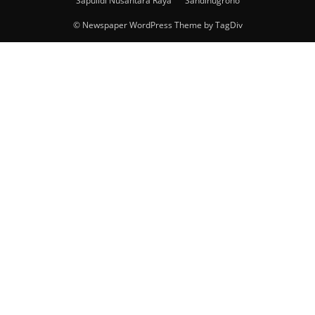
Sapulidi Nusantara Raya
Sandinugroho
© Newspaper WordPress Theme by TagDiv