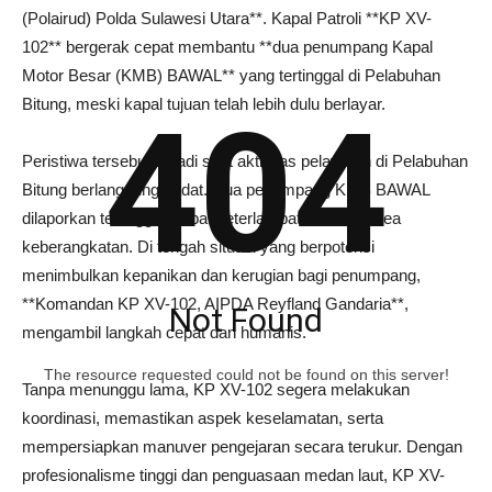
(Polairud) Polda Sulawesi Utara**. Kapal Patroli **KP XV-
102** bergerak cepat membantu **dua penumpang Kapal
Motor Besar (KMB) BAWAL** yang tertinggal di Pelabuhan
Bitung, meski kapal tujuan telah lebih dulu berlayar.
404
Peristiwa tersebut terjadi saat aktivitas pelayaran di Pelabuhan
Bitung berlangsung padat. Dua penumpang KMB BAWAL
dilaporkan tertinggal akibat keterlambatan tiba di area
keberangkatan. Di tengah situasi yang berpotensi
menimbulkan kepanikan dan kerugian bagi penumpang,
**Komandan KP XV-102, AIPDA Reyfland Gandaria**,
Not Found
mengambil langkah cepat dan humanis.
The resource requested could not be found on this server!
Tanpa menunggu lama, KP XV-102 segera melakukan
koordinasi, memastikan aspek keselamatan, serta
mempersiapkan manuver pengejaran secara terukur. Dengan
profesionalisme tinggi dan penguasaan medan laut, KP XV-