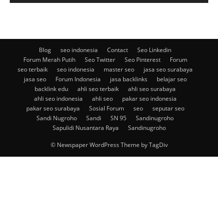
Blog
seo indonesia
Contact
Seo Linkedin
Forum Merah Putih
Seo Twitter
Seo Pinterest
Forum
seo terbaik
seo indonesia
master seo
jasa seo surabaya
jasa seo
Forum Indonesia
jasa backlinks
belajar seo
backlink edu
ahli seo terbaik
ahli seo surabaya
ahli seo indonesia
ahli seo
pakar seo indonesia
pakar seo surabaya
Sosial Forum
seo
seputar seo
Sandi Nugroho
Sandi
SN 95
Sandinugroho
Sapulidi Nusantara Raya
Sandinugroho
© Newspaper WordPress Theme by TagDiv