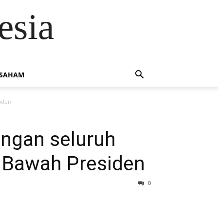
esia
 SAHAM
siden
ungan seluruh
i Bawah Presiden
0