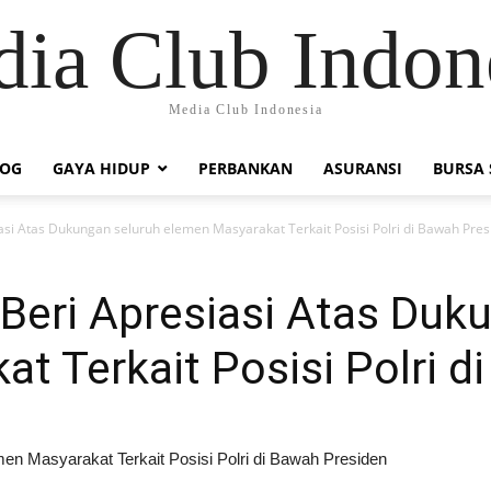
ia Club Indon
Media Club Indonesia
LOG
GAYA HIDUP
PERBANKAN
ASURANSI
BURSA
iasi Atas Dukungan seluruh elemen Masyarakat Terkait Posisi Polri di Bawah Pre
 Beri Apresiasi Atas Duk
t Terkait Posisi Polri d
men Masyarakat Terkait Posisi Polri di Bawah Presiden