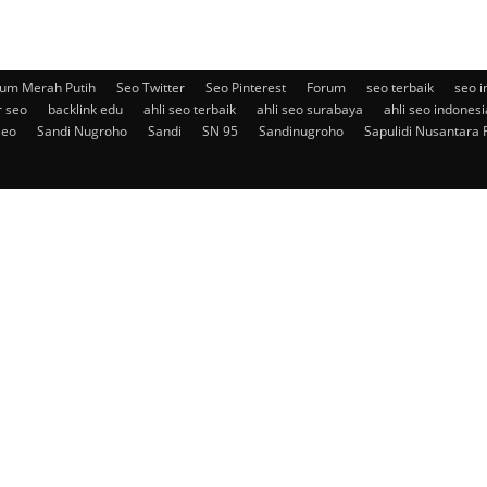
um Merah Putih
Seo Twitter
Seo Pinterest
Forum
seo terbaik
seo i
r seo
backlink edu
ahli seo terbaik
ahli seo surabaya
ahli seo indonesi
seo
Sandi Nugroho
Sandi
SN 95
Sandinugroho
Sapulidi Nusantara 