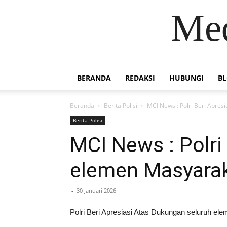
Med
BERANDA
REDAKSI
HUBUNGI
B
Beranda
Berita Polisi
MCI News : Polri Beri Apres
Berita Polisi
MCI News : Polri
elemen Masyaraka
-
30 Januari 2026
Polri Beri Apresiasi Atas Dukungan seluruh ele