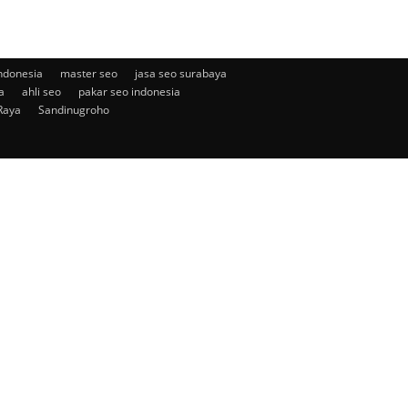
ndonesia
master seo
jasa seo surabaya
a
ahli seo
pakar seo indonesia
Raya
Sandinugroho