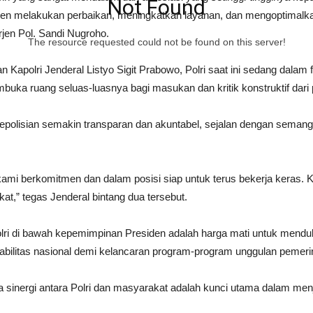
Not Found
men melakukan perbaikan, meningkatkan layanan, dan mengoptimalkan
rjen Pol. Sandi Nugroho.
The resource requested could not be found on this server!
apolri Jenderal Listyo Sigit Prabowo, Polri saat ini sedang dalam fa
uka ruang seluas-luasnya bagi masukan dan kritik konstruktif dari p
a kepolisian semakin transparan dan akuntabel, sejalan dengan sema
kami berkomitmen dan dalam posisi siap untuk terus bekerja keras. 
at,” tegas Jenderal bintang dua tersebut.
olri di bawah kepemimpinan Presiden adalah harga mati untuk mend
abilitas nasional demi kelancaran program-program unggulan pemeri
a sinergi antara Polri dan masyarakat adalah kunci utama dalam menj