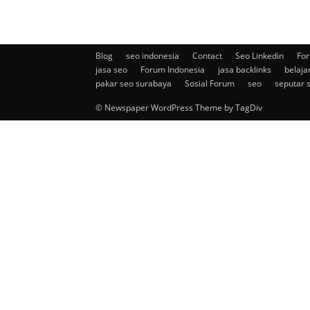
Blog
seo indonesia
Contact
Seo Linkedin
For
jasa seo
Forum Indonesia
jasa backlinks
belaja
pakar seo surabaya
Sosial Forum
seo
seputar 
© Newspaper WordPress Theme by TagDiv