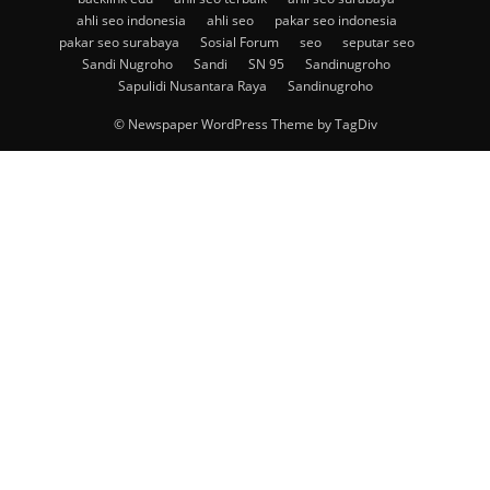
ahli seo indonesia
ahli seo
pakar seo indonesia
pakar seo surabaya
Sosial Forum
seo
seputar seo
Sandi Nugroho
Sandi
SN 95
Sandinugroho
Sapulidi Nusantara Raya
Sandinugroho
© Newspaper WordPress Theme by TagDiv