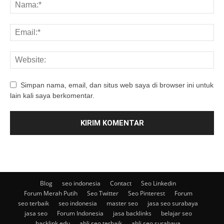
Simpan nama, email, dan situs web saya di browser ini untuk
lain kali saya berkomentar.
Blog
seo indonesia
Contact
Seo Linkedin
Forum Merah Putih
Seo Twitter
Seo Pinterest
Forum
seo terbaik
seo indonesia
master seo
jasa seo surabaya
jasa seo
Forum Indonesia
jasa backlinks
belajar seo
backlink edu
ahli seo terbaik
ahli seo surabaya